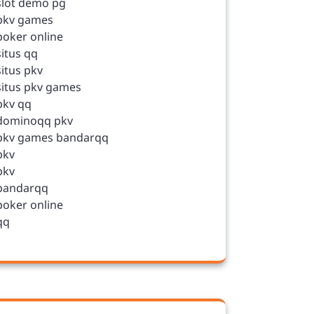
slot demo pg
pkv games
poker online
situs qq
situs pkv
situs pkv games
pkv qq
dominoqq pkv
pkv games bandarqq
pkv
pkv
bandarqq
poker online
qq