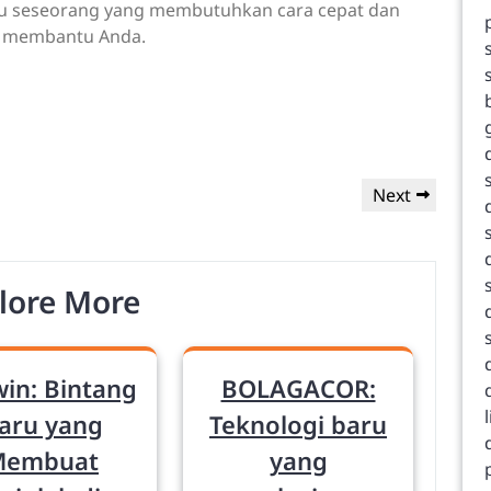
u seseorang yang membutuhkan cara cepat dan
p membantu Anda.
Next
Next
Post
lore More
in: Bintang
BOLAGACOR:
aru yang
Teknologi baru
Membuat
yang