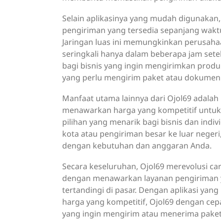
Selain aplikasinya yang mudah digunakan,
pengiriman yang tersedia sepanjang wak
Jaringan luas ini memungkinkan perusah
seringkali hanya dalam beberapa jam set
bagi bisnis yang ingin mengirimkan produ
yang perlu mengirim paket atau dokume
Manfaat utama lainnya dari Ojol69 adalah
menawarkan harga yang kompetitif untuk
pilihan yang menarik bagi bisnis dan indiv
kota atau pengiriman besar ke luar negeri
dengan kebutuhan dan anggaran Anda.
Secara keseluruhan, Ojol69 merevolusi c
dengan menawarkan layanan pengiriman ya
tertandingi di pasar. Dengan aplikasi yan
harga yang kompetitif, Ojol69 dengan cepa
yang ingin mengirim atau menerima paket.