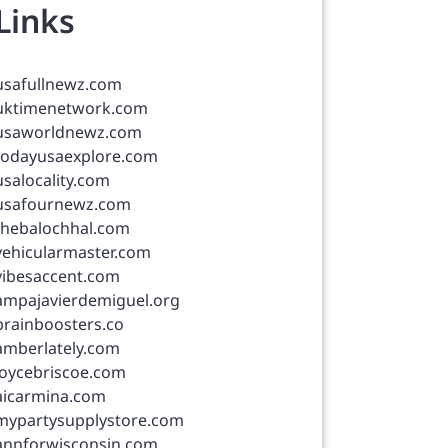
Links
usafullnewz.com
uktimenetwork.com
usaworldnewz.com
todayusaexplore.com
usalocality.com
usafournewz.com
thebalochhal.com
vehicularmaster.com
vibesaccent.com
ampajavierdemiguel.org
brainboosters.co
amberlately.com
joycebriscoe.com
aicarmina.com
mypartysupplystore.com
annforwisconsin.com