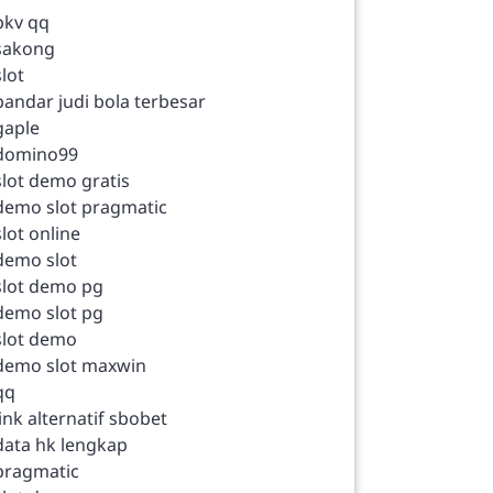
pkv qq
sakong
slot
bandar judi bola terbesar
gaple
domino99
slot demo gratis
demo slot pragmatic
slot online
demo slot
slot demo pg
demo slot pg
slot demo
demo slot maxwin
qq
link alternatif sbobet
data hk lengkap
pragmatic