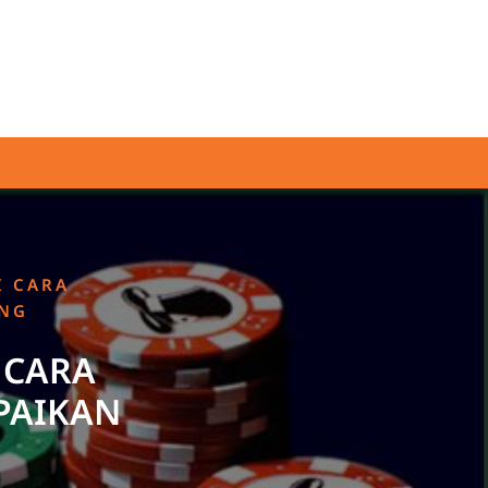
I CARA
ANG
 CARA
PAIKAN