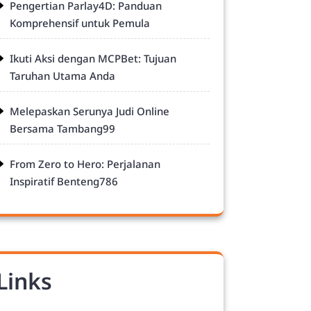
Pengertian Parlay4D: Panduan
Komprehensif untuk Pemula
Ikuti Aksi dengan MCPBet: Tujuan
Taruhan Utama Anda
Melepaskan Serunya Judi Online
Bersama Tambang99
From Zero to Hero: Perjalanan
Inspiratif Benteng786
Links