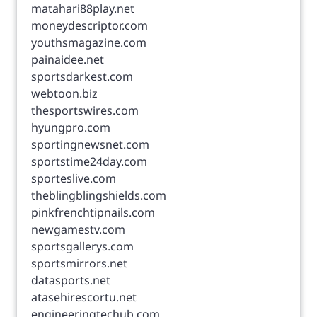
matahari88play.net
moneydescriptor.com
youthsmagazine.com
painaidee.net
sportsdarkest.com
webtoon.biz
thesportswires.com
hyungpro.com
sportingnewsnet.com
sportstime24day.com
sporteslive.com
theblingblingshields.com
pinkfrenchtipnails.com
newgamestv.com
sportsgallerys.com
sportsmirrors.net
datasports.net
atasehirescortu.net
engineeringtechub.com