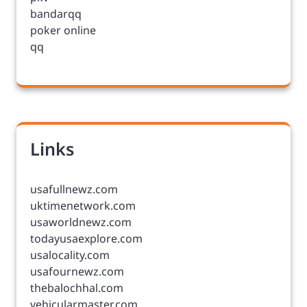
bandarqq
poker online
qq
Links
usafullnewz.com
uktimenetwork.com
usaworldnewz.com
todayusaexplore.com
usalocality.com
usafournewz.com
thebalochhal.com
vehicularmaster.com