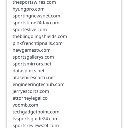
thesportswires.com
hyungpro.com
sportingnewsnet.com
sportstime24day.com
sporteslive.com
theblingblingshields.com
pinkfrenchtipnails.com
newgamestv.com
sportsgallerys.com
sportsmirrors.net
datasports.net
atasehirescortu.net
engineeringtechub.com
jerryescorts.com
attorneylegal.co
voomb.com
techgadgetpoint.com
tvsportsguide24.com
sportsreviews24.com