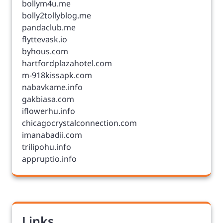
bollym4u.me
bolly2tollyblog.me
pandaclub.me
flyttevask.io
byhous.com
hartfordplazahotel.com
m-918kissapk.com
nabavkame.info
gakbiasa.com
iflowerhu.info
chicagocrystalconnection.com
imanabadii.com
trilipohu.info
appruptio.info
Links