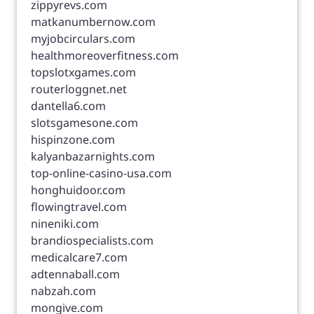
zippyrevs.com
matkanumbernow.com
myjobcirculars.com
healthmoreoverfitness.com
topslotxgames.com
routerloggnet.net
dantella6.com
slotsgamesone.com
hispinzone.com
kalyanbazarnights.com
top-online-casino-usa.com
honghuidoor.com
flowingtravel.com
nineniki.com
brandiospecialists.com
medicalcare7.com
adtennaball.com
nabzah.com
mongive.com