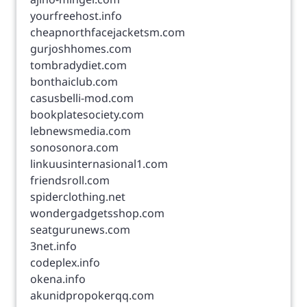
yourfreehost.info
cheapnorthfacejacketsm.com
gurjoshhomes.com
tombradydiet.com
bonthaiclub.com
casusbelli-mod.com
bookplatesociety.com
lebnewsmedia.com
sonosonora.com
linkuusinternasional1.com
friendsroll.com
spiderclothing.net
wondergadgetsshop.com
seatgurunews.com
3net.info
codeplex.info
okena.info
akunidpropokerqq.com