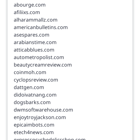
abourge.com
afiliixs.com
alharammallz.com
americanbulletins.com
asespares.com
arabianstime.com
atticabblues.com
autometropolist.com
beautycreamreview.com
coinmoh.com
cyclopsreview.com
dattgen.com
didoivatnang.com
dogsbarks.com
dwmsoftwarehouse.com
enjoytroyjackson.com
epicaimbots.com
etech4news.com
expresspsychedelicsshop.com