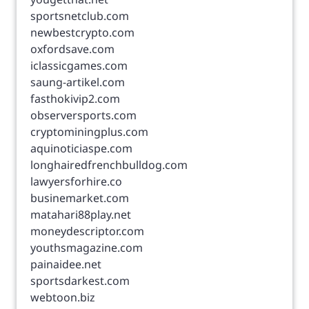
sportsnetclub.com
newbestcrypto.com
oxfordsave.com
iclassicgames.com
saung-artikel.com
fasthokivip2.com
observersports.com
cryptominingplus.com
aquinoticiaspe.com
longhairedfrenchbulldog.com
lawyersforhire.co
businemarket.com
matahari88play.net
moneydescriptor.com
youthsmagazine.com
painaidee.net
sportsdarkest.com
webtoon.biz