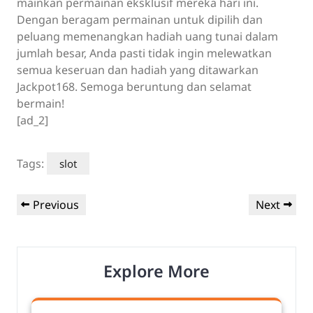
mainkan permainan eksklusif mereka hari ini.
Dengan beragam permainan untuk dipilih dan
peluang memenangkan hadiah uang tunai dalam
jumlah besar, Anda pasti tidak ingin melewatkan
semua keseruan dan hadiah yang ditawarkan
Jackpot168. Semoga beruntung dan selamat
bermain!
[ad_2]
Tags:
slot
Post
Previous
Next
Previous
Next
navigation
Post
Post
Explore More