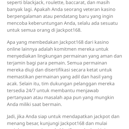
seperti blackjack, roulette, baccarat, dan masih
banyak lagi. Apakah Anda seorang veteran kasino
berpengalaman atau pendatang baru yang ingin
mencoba keberuntungan Anda, selalu ada sesuatu
untuk semua orang di Jackpot168.
Apa yang membedakan Jackpot168 dari kasino
online lainnya adalah komitmen mereka untuk
menyediakan lingkungan permainan yang aman dan
terjamin bagi para pemain. Semua permainan
mereka diuji dan disertifikasi secara ketat untuk
memastikan permainan yang adil dan hasil yang
acak. Selain itu, tim dukungan pelanggan mereka
tersedia 24/7 untuk membantu menjawab
pertanyaan atau masalah apa pun yang mungkin
Anda miliki saat bermain.
Jadi, jika Anda siap untuk mendapatkan jackpot dan
menang besar, kunjungi Jackpot168 dan mulai