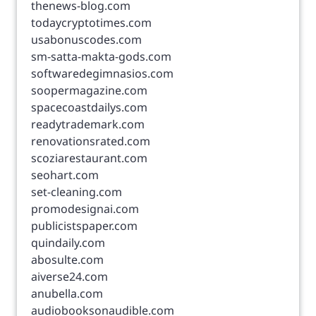
thenews-blog.com
todaycryptotimes.com
usabonuscodes.com
sm-satta-makta-gods.com
softwaredegimnasios.com
soopermagazine.com
spacecoastdailys.com
readytrademark.com
renovationsrated.com
scoziarestaurant.com
seohart.com
set-cleaning.com
promodesignai.com
publicistspaper.com
quindaily.com
abosulte.com
aiverse24.com
anubella.com
audiobooksonaudible.com