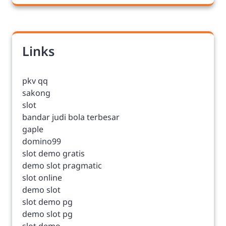
Links
pkv qq
sakong
slot
bandar judi bola terbesar
gaple
domino99
slot demo gratis
demo slot pragmatic
slot online
demo slot
slot demo pg
demo slot pg
slot demo