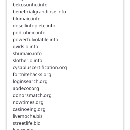
bekosunhu.info
beneficialgrandiose.info
blomaio.info
dosellinfoplete.info
podtubeio.info
powerfulvolatile.info
qvidsio.info
shumaio.info
slotherio.info
cysapluscertification.org
fortnitehacks.org
loginsearch.org
aodecor.org
donorsmatch.org
nowtimes.org
casinoeing.org
livemocha.biz
streetlife.biz
hyves.biz