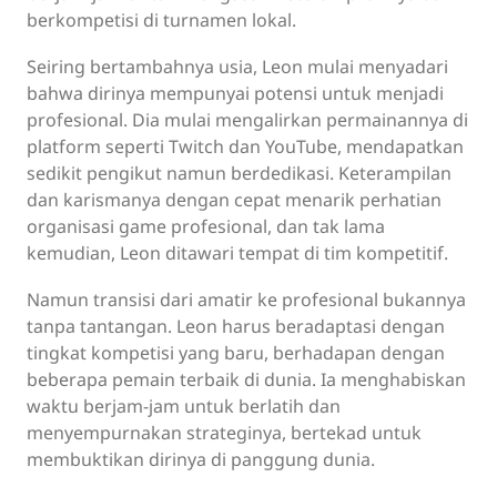
berkompetisi di turnamen lokal.
Seiring bertambahnya usia, Leon mulai menyadari
bahwa dirinya mempunyai potensi untuk menjadi
profesional. Dia mulai mengalirkan permainannya di
platform seperti Twitch dan YouTube, mendapatkan
sedikit pengikut namun berdedikasi. Keterampilan
dan karismanya dengan cepat menarik perhatian
organisasi game profesional, dan tak lama
kemudian, Leon ditawari tempat di tim kompetitif.
Namun transisi dari amatir ke profesional bukannya
tanpa tantangan. Leon harus beradaptasi dengan
tingkat kompetisi yang baru, berhadapan dengan
beberapa pemain terbaik di dunia. Ia menghabiskan
waktu berjam-jam untuk berlatih dan
menyempurnakan strateginya, bertekad untuk
membuktikan dirinya di panggung dunia.