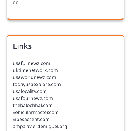
qq
Links
usafullnewz.com
uktimenetwork.com
usaworldnewz.com
todayusaexplore.com
usalocality.com
usafournewz.com
thebalochhal.com
vehicularmaster.com
vibesaccent.com
ampajavierdemiguel.org