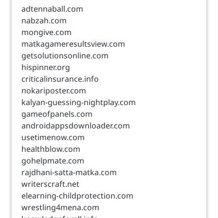
adtennaball.com
nabzah.com
mongive.com
matkagameresultsview.com
getsolutionsonline.com
hispinner.org
criticalinsurance.info
nokariposter.com
kalyan-guessing-nightplay.com
gameofpanels.com
androidappsdownloader.com
usetimenow.com
healthblow.com
gohelpmate.com
rajdhani-satta-matka.com
writerscraft.net
elearning-childprotection.com
wrestling4mena.com