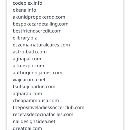
codeplex.info
okena.info
akunidpropokerqq.com
bespokecardetailing.com
bestfriendscredit.com
elibrary.biz
eczema-naturalcures.com
astro-bath.com
aghapal.com
altu-expo.com
authorjennijames.com
viajearoma.net
tsutsuji-parkin.com
agharab.com
cheapammousa.com
thepositiveladiessoccerclub.com
recetasdecocinafaciles.com
naildesignsidea.net
greatpai.com