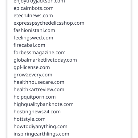
enjoytroyjackson.com
epicaimbots.com
etech4news.com
expresspsychedelicsshop.com
fashionistani.com
feelingswed.com
firecabal.com
forbessmagazine.com
globalmarketlivetoday.com
gpl-license.com
grow2every.com
healthhousecare.com
healthkartreview.com
helpquitporn.com
highqualitybanknote.com
hostingnews24.com
hottstyle.com
howtodiyanything.com
inspiringearthlings.com