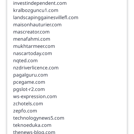
investindependent.com
kralbozguncu1.com
landscapinggainesvillefl.com
maisonhauturier.com
mascreator.com
menafahmi.com
mukhtarmeer.com
nascartoday.com
nqted.com
nzdriverlicence.com
pagalguru.com
pcegame.com
pgslot-r2.com
ws-expression.com
zchotels.com
zepfo.com
technologynews5.com
teknoeduka.com
thenews-blog.com