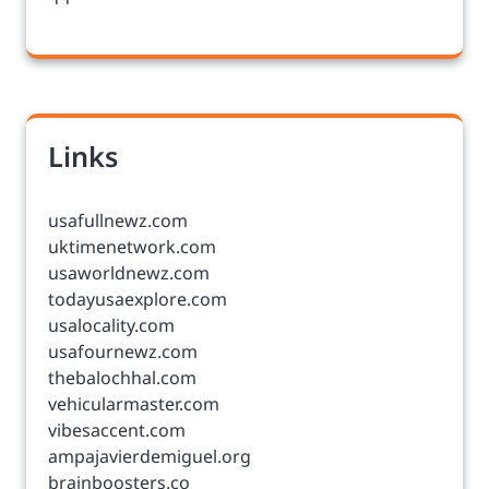
Links
usafullnewz.com
uktimenetwork.com
usaworldnewz.com
todayusaexplore.com
usalocality.com
usafournewz.com
thebalochhal.com
vehicularmaster.com
vibesaccent.com
ampajavierdemiguel.org
brainboosters.co