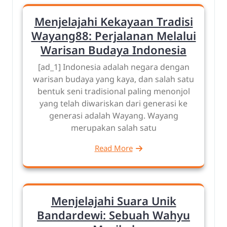
Menjelajahi Kekayaan Tradisi
Wayang88: Perjalanan Melalui
Warisan Budaya Indonesia
[ad_1] Indonesia adalah negara dengan
warisan budaya yang kaya, dan salah satu
bentuk seni tradisional paling menonjol
yang telah diwariskan dari generasi ke
generasi adalah Wayang. Wayang
merupakan salah satu
Read More
Menjelajahi Suara Unik
Bandardewi: Sebuah Wahyu