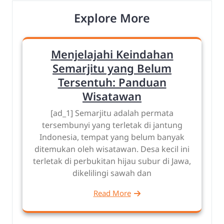
Explore More
Menjelajahi Keindahan
Semarjitu yang Belum
Tersentuh: Panduan
Wisatawan
[ad_1] Semarjitu adalah permata
tersembunyi yang terletak di jantung
Indonesia, tempat yang belum banyak
ditemukan oleh wisatawan. Desa kecil ini
terletak di perbukitan hijau subur di Jawa,
dikelilingi sawah dan
Read More