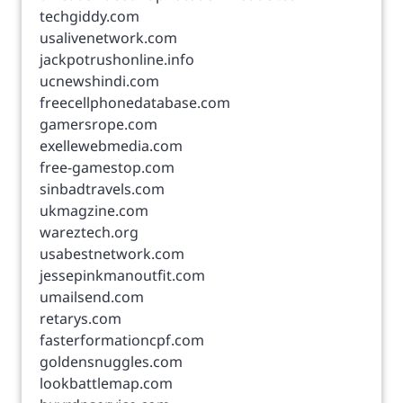
techgiddy.com
usalivenetwork.com
jackpotrushonline.info
ucnewshindi.com
freecellphonedatabase.com
gamersrope.com
exellewebmedia.com
free-gamestop.com
sinbadtravels.com
ukmagzine.com
wareztech.org
usabestnetwork.com
jessepinkmanoutfit.com
umailsend.com
retarys.com
fasterformationcpf.com
goldensnuggles.com
lookbattlemap.com