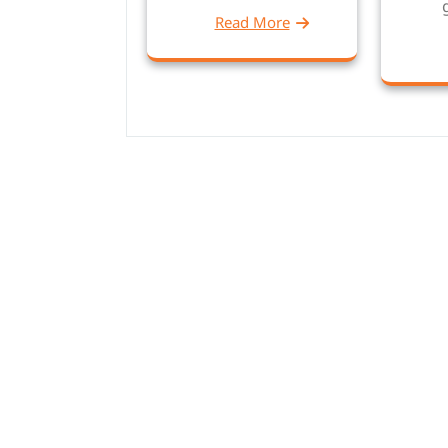
Read More