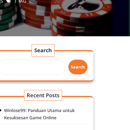
S
1 TAG
Search
Search
Recent Posts
Winlose99: Panduan Utama untuk
Kesuksesan Game Online