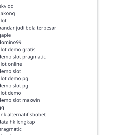
pkv qq
sakong
slot
bandar judi bola terbesar
gaple
domino99
slot demo gratis
demo slot pragmatic
slot online
demo slot
slot demo pg
demo slot pg
slot demo
demo slot maxwin
qq
link alternatif sbobet
data hk lengkap
pragmatic