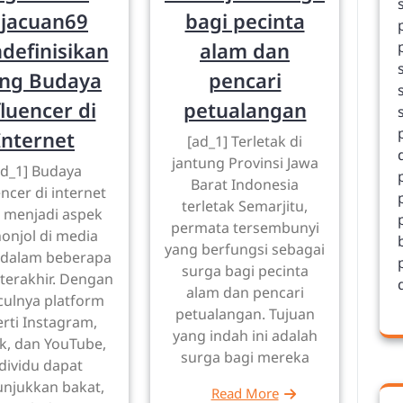
ajacuan69
bagi pecinta
definisikan
alam dan
ang Budaya
pencari
fluencer di
petualangan
Internet
[ad_1] Terletak di
jantung Provinsi Jawa
ad_1] Budaya
Barat Indonesia
encer di internet
terletak Semarjitu,
h menjadi aspek
permata tersembunyi
onjol di media
yang berfungsi sebagai
l dalam beberapa
surga bagi pecinta
terakhir. Dengan
alam dan pencari
ulnya platform
petualangan. Tujuan
rti Instagram,
yang indah ini adalah
k, dan YouTube,
surga bagi mereka
dividu dapat
njukkan bakat,
Read More