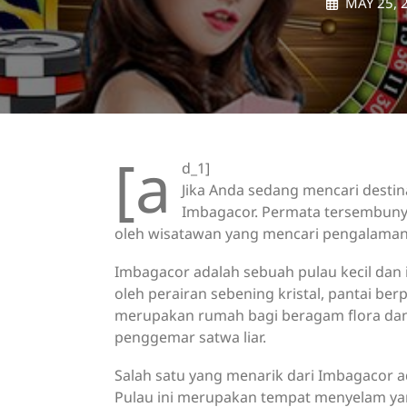
MAY 25, 
[a
d_1]
Jika Anda sedang mencari destina
Imbagacor. Permata tersembuny
oleh wisatawan yang mencari pengalaman 
Imbagacor adalah sebuah pulau kecil dan in
oleh perairan sebening kristal, pantai berp
merupakan rumah bagi beragam flora dan 
penggemar satwa liar.
Salah satu yang menarik dari Imbagacor 
Pulau ini merupakan tempat menyelam yan