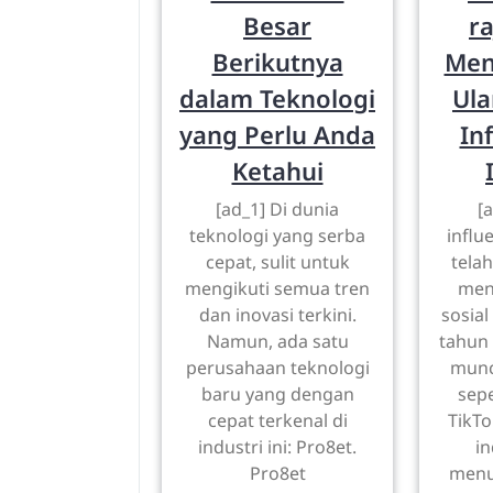
Besar
r
Berikutnya
Men
dalam Teknologi
Ul
yang Perlu Anda
In
Ketahui
[ad_1] Di dunia
[
teknologi yang serba
influ
cepat, sulit untuk
tela
mengikuti semua tren
men
dan inovasi terkini.
sosia
Namun, ada satu
tahun 
perusahaan teknologi
munc
baru yang dengan
sepe
cepat terkenal di
TikTo
industri ini: Pro8et.
in
Pro8et
menu