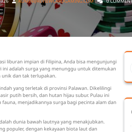
2026
ADMIN@REVIEWCARDGAMING.COM
0 COMMENT
si liburan impian di Filipina, Anda bisa mengunjungi
i ini adalah surga yang menunggu untuk ditemukan
unik dan tak terlupakan.
dah yang terletak di provinsi Palawan. Dikelilingi
asir putih bersih, dan hutan hijau subur. Pulau ini
fauna, menjadikannya surga bagi pecinta alam dan
adalah dunia bawah lautnya yang menakjubkan.
g populer, dengan kekayaan biota laut dan