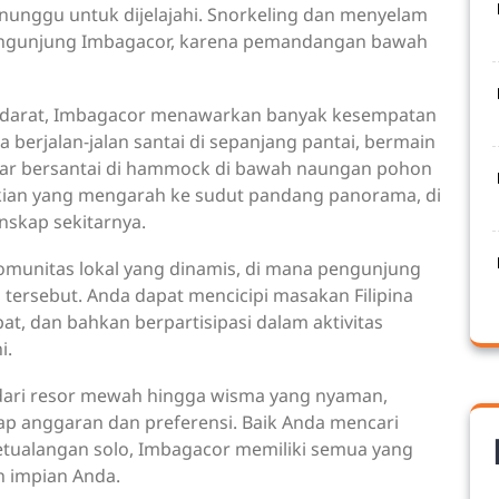
unggu untuk dijelajahi. Snorkeling dan menyelam
pengunjung Imbagacor, karena pemandangan bawah
di darat, Imbagacor menawarkan banyak kesempatan
 berjalan-jalan santai di sepanjang pantai, bermain
adar bersantai di hammock di bawah naungan pohon
dakian yang mengarah ke sudut pandang panorama, di
skap sekitarnya.
munitas lokal yang dinamis, di mana pengunjung
 tersebut. Anda dapat mencicipi masakan Filipina
at, dan bahkan berpartisipasi dalam aktivitas
i.
 dari resor mewah hingga wisma yang nyaman,
ap anggaran dan preferensi. Baik Anda mencari
 petualangan solo, Imbagacor memiliki semua yang
 impian Anda.