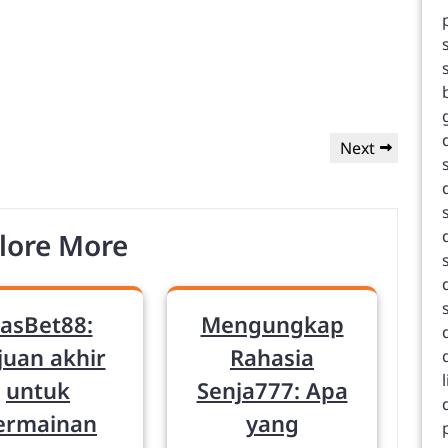
Next
Next
Post
lore More
asBet88:
Mengungkap
juan akhir
Rahasia
untuk
Senja777: Apa
ermainan
yang