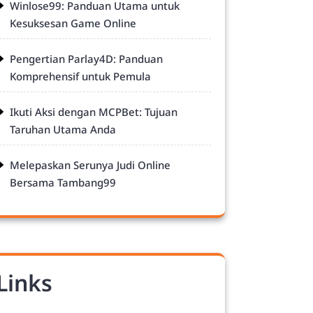
Winlose99: Panduan Utama untuk
Kesuksesan Game Online
Pengertian Parlay4D: Panduan
Komprehensif untuk Pemula
Ikuti Aksi dengan MCPBet: Tujuan
Taruhan Utama Anda
Melepaskan Serunya Judi Online
Bersama Tambang99
Links