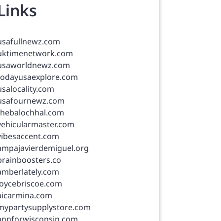
Links
usafullnewz.com
uktimenetwork.com
usaworldnewz.com
todayusaexplore.com
usalocality.com
usafournewz.com
thebalochhal.com
vehicularmaster.com
vibesaccent.com
ampajavierdemiguel.org
brainboosters.co
amberlately.com
joycebriscoe.com
aicarmina.com
mypartysupplystore.com
annforwisconsin.com