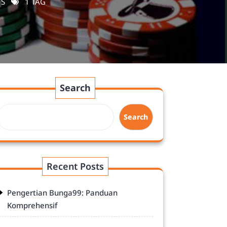
S
1 TAG
Search
Search
Recent Posts
Pengertian Bunga99: Panduan
Komprehensif