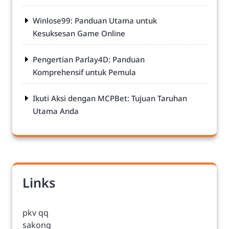
Winlose99: Panduan Utama untuk
Kesuksesan Game Online
Pengertian Parlay4D: Panduan
Komprehensif untuk Pemula
Ikuti Aksi dengan MCPBet: Tujuan Taruhan
Utama Anda
Links
pkv qq
sakong