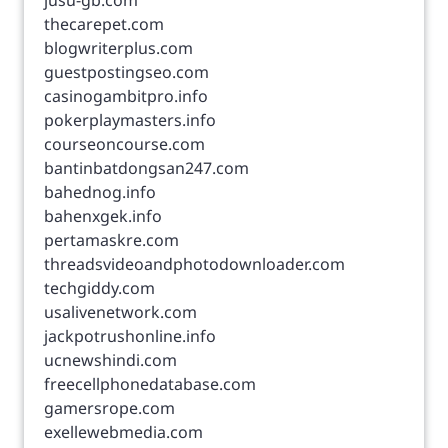
thecarepet.com
blogwriterplus.com
guestpostingseo.com
casinogambitpro.info
pokerplaymasters.info
courseoncourse.com
bantinbatdongsan247.com
bahednog.info
bahenxgek.info
pertamaskre.com
threadsvideoandphotodownloader.com
techgiddy.com
usalivenetwork.com
jackpotrushonline.info
ucnewshindi.com
freecellphonedatabase.com
gamersrope.com
exellewebmedia.com