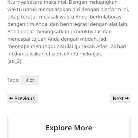
fiturnya secara maksimal. Dengan meluangkan
waktu untuk membiasakan diri dengan platform ini,
tetap teratur, melacak waktu Anda, berkolaborasi
dengan tim Anda, dan berintegrasi dengan alat lain,
Anda dapat meningkatkan produktivitas dan
mencapai tujuan Anda dengan mudah. Jadi
mengapa menunggu? Mulai gunakan Atlas123 hari
ini dan saksikan efisiensi Anda melonjak.
[ad_2]
Tags:
slot
Post
Previous
Next
Previous
Next
navigation
Post
Post
Explore More