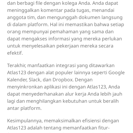
dan berbagi file dengan kolega Anda. Anda dapat
meninggalkan komentar pada tugas, menandai
anggota tim, dan mengunggah dokumen langsung
di dalam platform. Hal ini memastikan bahwa setiap
orang mempunyai pemahaman yang sama dan
dapat mengakses informasi yang mereka perlukan
untuk menyelesaikan pekerjaan mereka secara
efektif.
Terakhir, manfaatkan integrasi yang ditawarkan
Atlas123 dengan alat populer lainnya seperti Google
Kalender, Slack, dan Dropbox. Dengan
menyinkronkan aplikasi ini dengan Atlas123, Anda
dapat menyederhanakan alur kerja Anda lebih jauh
lagi dan menghilangkan kebutuhan untuk beralih
antar platform.
Kesimpulannya, memaksimalkan efisiensi dengan
Atlas123 adalah tentang memanfaatkan fitur-