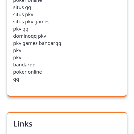
situs qq
situs pkv
situs pkv games
pkv qq
dominoqq pkv
pkv games bandarqq
pkv
pkv
bandarqq
poker online
qq
Links