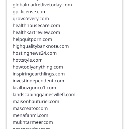
globalmarketlivetoday.com
gpl-license.com
grow2every.com
healthhousecare.com
healthkartreview.com
helpquitporn.com
highqualitybanknote.com
hostingnews24.com
hottstyle.com
howtodiyanything.com
inspiringearthlings.com
investindependent.com
kralbozguncu1.com
landscapinggainesvillefl.com
maisonhauturier.com
mascreator.com
menafahmi.com
mukhtarmeer.com
nascartoday.com