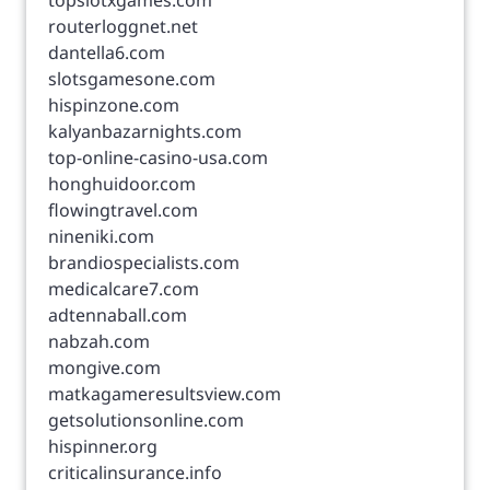
routerloggnet.net
dantella6.com
slotsgamesone.com
hispinzone.com
kalyanbazarnights.com
top-online-casino-usa.com
honghuidoor.com
flowingtravel.com
nineniki.com
brandiospecialists.com
medicalcare7.com
adtennaball.com
nabzah.com
mongive.com
matkagameresultsview.com
getsolutionsonline.com
hispinner.org
criticalinsurance.info