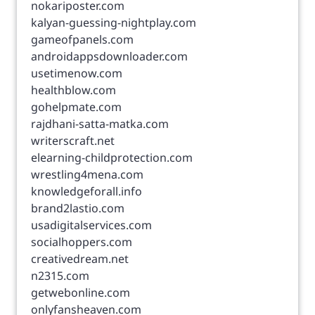
nokariposter.com
kalyan-guessing-nightplay.com
gameofpanels.com
androidappsdownloader.com
usetimenow.com
healthblow.com
gohelpmate.com
rajdhani-satta-matka.com
writerscraft.net
elearning-childprotection.com
wrestling4mena.com
knowledgeforall.info
brand2lastio.com
usadigitalservices.com
socialhoppers.com
creativedream.net
n2315.com
getwebonline.com
onlyfansheaven.com