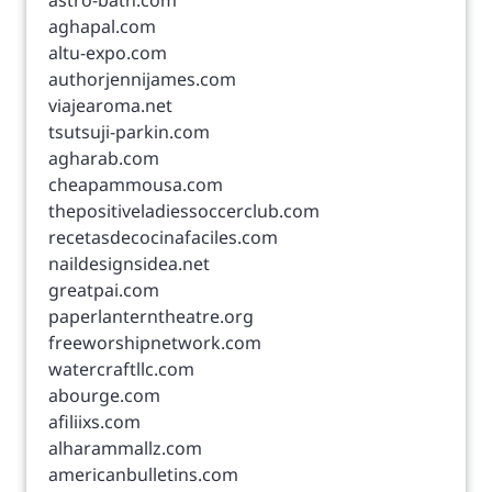
aghapal.com
altu-expo.com
authorjennijames.com
viajearoma.net
tsutsuji-parkin.com
agharab.com
cheapammousa.com
thepositiveladiessoccerclub.com
recetasdecocinafaciles.com
naildesignsidea.net
greatpai.com
paperlanterntheatre.org
freeworshipnetwork.com
watercraftllc.com
abourge.com
afiliixs.com
alharammallz.com
americanbulletins.com