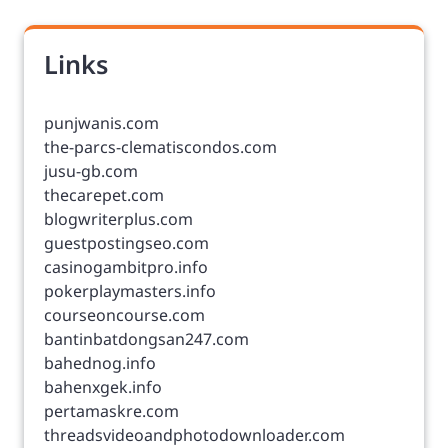
Links
punjwanis.com
the-parcs-clematiscondos.com
jusu-gb.com
thecarepet.com
blogwriterplus.com
guestpostingseo.com
casinogambitpro.info
pokerplaymasters.info
courseoncourse.com
bantinbatdongsan247.com
bahednog.info
bahenxgek.info
pertamaskre.com
threadsvideoandphotodownloader.com