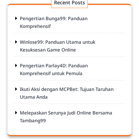
Recent Posts
Pengertian Bunga99: Panduan
Komprehensif
Winlose99: Panduan Utama untuk
Kesuksesan Game Online
Pengertian Parlay4D: Panduan
Komprehensif untuk Pemula
Ikuti Aksi dengan MCPBet: Tujuan Taruhan
Utama Anda
Melepaskan Serunya Judi Online Bersama
Tambang99