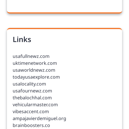
Links
usafullnewz.com
uktimenetwork.com
usaworldnewz.com
todayusaexplore.com
usalocality.com
usafournewz.com
thebalochhal.com
vehicularmaster.com
vibesaccent.com
ampajavierdemiguel.org
brainboosters.co