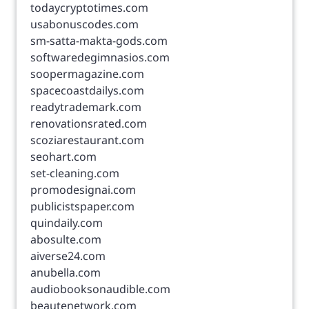
todaycryptotimes.com
usabonuscodes.com
sm-satta-makta-gods.com
softwaredegimnasios.com
soopermagazine.com
spacecoastdailys.com
readytrademark.com
renovationsrated.com
scoziarestaurant.com
seohart.com
set-cleaning.com
promodesignai.com
publicistspaper.com
quindaily.com
abosulte.com
aiverse24.com
anubella.com
audiobooksonaudible.com
beautenetwork.com