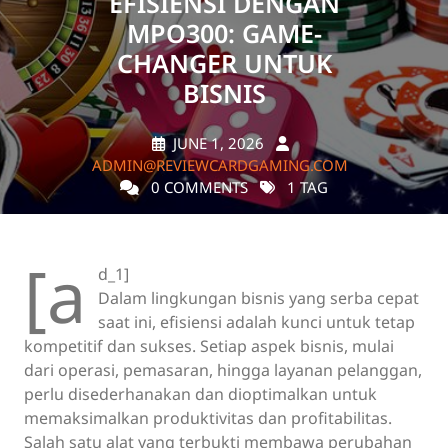
EFISIENSI DENGAN
MPO300: GAME-
CHANGER UNTUK
BISNIS
JUNE 1, 2026
ADMIN@REVIEWCARDGAMING.COM
0 COMMENTS
1 TAG
[a
d_1]
Dalam lingkungan bisnis yang serba cepat
saat ini, efisiensi adalah kunci untuk tetap
kompetitif dan sukses. Setiap aspek bisnis, mulai
dari operasi, pemasaran, hingga layanan pelanggan,
perlu disederhanakan dan dioptimalkan untuk
memaksimalkan produktivitas dan profitabilitas.
Salah satu alat yang terbukti membawa perubahan