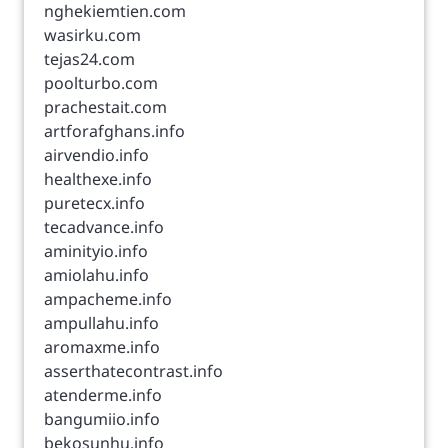
nghekiemtien.com
wasirku.com
tejas24.com
poolturbo.com
prachestait.com
artforafghans.info
airvendio.info
healthexe.info
puretecx.info
tecadvance.info
aminityio.info
amiolahu.info
ampacheme.info
ampullahu.info
aromaxme.info
asserthatecontrast.info
atenderme.info
bangumiio.info
bekosunhu.info