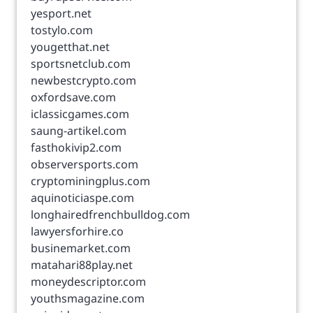
yesport.net
tostylo.com
yougetthat.net
sportsnetclub.com
newbestcrypto.com
oxfordsave.com
iclassicgames.com
saung-artikel.com
fasthokivip2.com
observersports.com
cryptominingplus.com
aquinoticiaspe.com
longhairedfrenchbulldog.com
lawyersforhire.co
businemarket.com
matahari88play.net
moneydescriptor.com
youthsmagazine.com