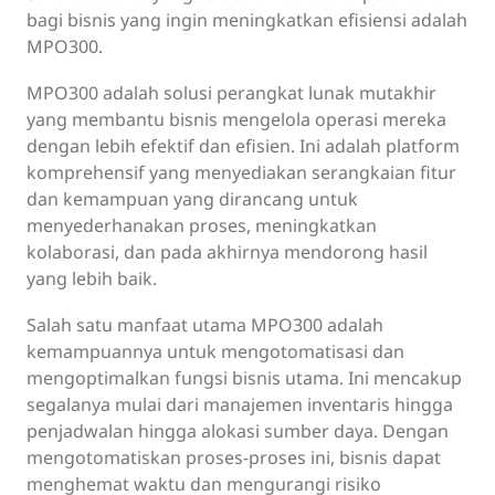
bagi bisnis yang ingin meningkatkan efisiensi adalah
MPO300.
MPO300 adalah solusi perangkat lunak mutakhir
yang membantu bisnis mengelola operasi mereka
dengan lebih efektif dan efisien. Ini adalah platform
komprehensif yang menyediakan serangkaian fitur
dan kemampuan yang dirancang untuk
menyederhanakan proses, meningkatkan
kolaborasi, dan pada akhirnya mendorong hasil
yang lebih baik.
Salah satu manfaat utama MPO300 adalah
kemampuannya untuk mengotomatisasi dan
mengoptimalkan fungsi bisnis utama. Ini mencakup
segalanya mulai dari manajemen inventaris hingga
penjadwalan hingga alokasi sumber daya. Dengan
mengotomatiskan proses-proses ini, bisnis dapat
menghemat waktu dan mengurangi risiko