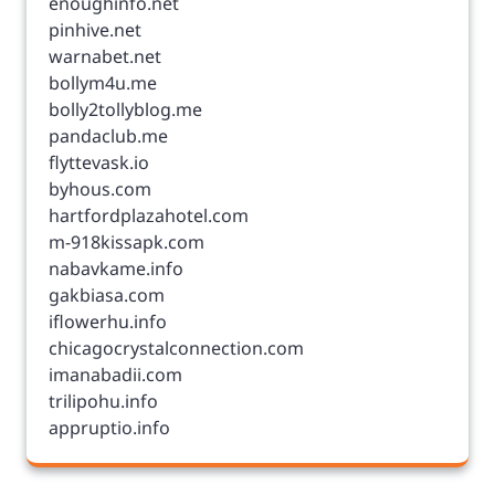
enoughinfo.net
pinhive.net
warnabet.net
bollym4u.me
bolly2tollyblog.me
pandaclub.me
flyttevask.io
byhous.com
hartfordplazahotel.com
m-918kissapk.com
nabavkame.info
gakbiasa.com
iflowerhu.info
chicagocrystalconnection.com
imanabadii.com
trilipohu.info
appruptio.info