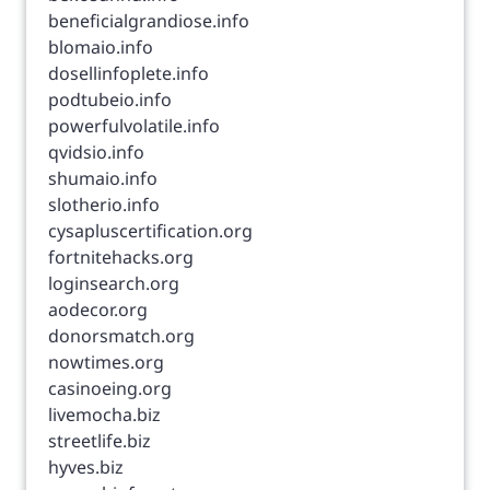
beneficialgrandiose.info
blomaio.info
dosellinfoplete.info
podtubeio.info
powerfulvolatile.info
qvidsio.info
shumaio.info
slotherio.info
cysapluscertification.org
fortnitehacks.org
loginsearch.org
aodecor.org
donorsmatch.org
nowtimes.org
casinoeing.org
livemocha.biz
streetlife.biz
hyves.biz