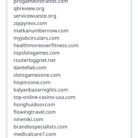
progameofbrands.com
qbreview.org
servicewueste.org
zippyrevs.com
matkanumbernow.com
myjobcirculars.com
healthmoreoverfitness.com
topslotxgames.com
routerloggnet.net
dantella6.com
slotsgamesone.com
hispinzone.com
kalyanbazarnights.com
top-online-casino-usa.com
honghuidoor.com
flowingtravel.com
nineniki.com
brandiospecialists.com
medicalcare7.com