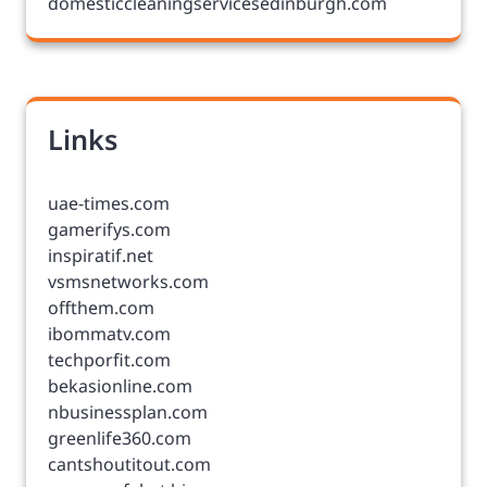
domesticcleaningservicesedinburgh.com
Links
uae-times.com
gamerifys.com
inspiratif.net
vsmsnetworks.com
offthem.com
ibommatv.com
techporfit.com
bekasionline.com
nbusinessplan.com
greenlife360.com
cantshoutitout.com