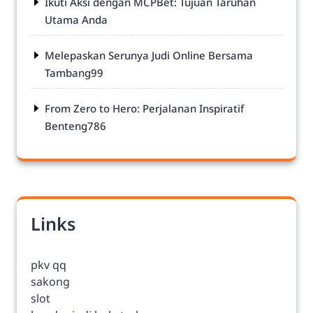
Ikuti Aksi dengan MCPBet: Tujuan Taruhan
Utama Anda
Melepaskan Serunya Judi Online Bersama
Tambang99
From Zero to Hero: Perjalanan Inspiratif
Benteng786
Links
pkv qq
sakong
slot