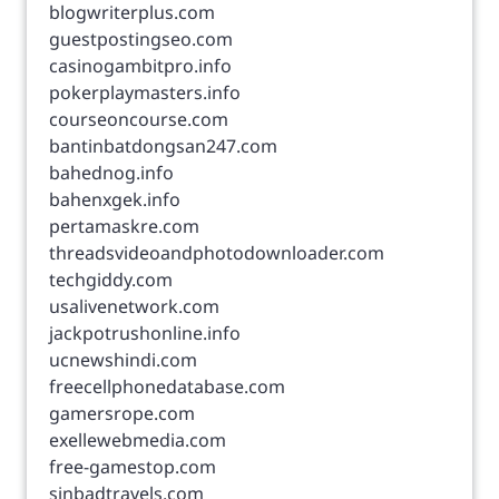
blogwriterplus.com
guestpostingseo.com
casinogambitpro.info
pokerplaymasters.info
courseoncourse.com
bantinbatdongsan247.com
bahednog.info
bahenxgek.info
pertamaskre.com
threadsvideoandphotodownloader.com
techgiddy.com
usalivenetwork.com
jackpotrushonline.info
ucnewshindi.com
freecellphonedatabase.com
gamersrope.com
exellewebmedia.com
free-gamestop.com
sinbadtravels.com