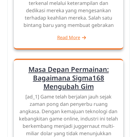
terkenal melalui keterampilan dan
dedikasi mereka yang mengesankan
terhadap keahlian mereka. Salah satu
bintang baru yang membuat gebrakan
Read More
Masa Depan Permainan:
Bagaimana Sigma168
Mengubah Gim
[ad_1] Game telah berjalan jauh sejak
zaman pong dan penyerbu ruang
angkasa. Dengan kemajuan teknologi dan
kebangkitan game online, industri ini telah
berkembang menjadi juggernaut multi-
miliar dolar yang tidak menunjukkan