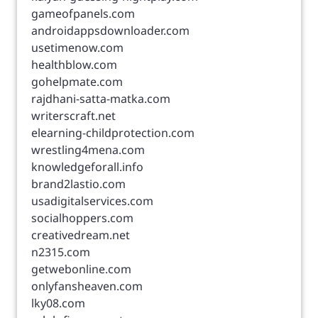
gameofpanels.com
androidappsdownloader.com
usetimenow.com
healthblow.com
gohelpmate.com
rajdhani-satta-matka.com
writerscraft.net
elearning-childprotection.com
wrestling4mena.com
knowledgeforall.info
brand2lastio.com
usadigitalservices.com
socialhoppers.com
creativedream.net
n2315.com
getwebonline.com
onlyfansheaven.com
lky08.com