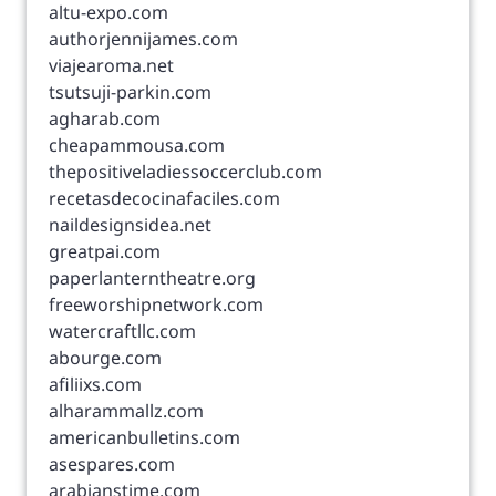
altu-expo.com
authorjennijames.com
viajearoma.net
tsutsuji-parkin.com
agharab.com
cheapammousa.com
thepositiveladiessoccerclub.com
recetasdecocinafaciles.com
naildesignsidea.net
greatpai.com
paperlanterntheatre.org
freeworshipnetwork.com
watercraftllc.com
abourge.com
afiliixs.com
alharammallz.com
americanbulletins.com
asespares.com
arabianstime.com