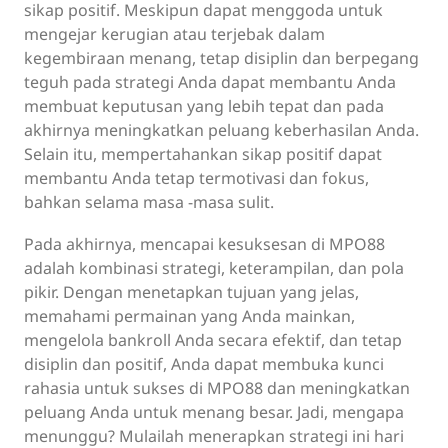
sikap positif. Meskipun dapat menggoda untuk
mengejar kerugian atau terjebak dalam
kegembiraan menang, tetap disiplin dan berpegang
teguh pada strategi Anda dapat membantu Anda
membuat keputusan yang lebih tepat dan pada
akhirnya meningkatkan peluang keberhasilan Anda.
Selain itu, mempertahankan sikap positif dapat
membantu Anda tetap termotivasi dan fokus,
bahkan selama masa -masa sulit.
Pada akhirnya, mencapai kesuksesan di MPO88
adalah kombinasi strategi, keterampilan, dan pola
pikir. Dengan menetapkan tujuan yang jelas,
memahami permainan yang Anda mainkan,
mengelola bankroll Anda secara efektif, dan tetap
disiplin dan positif, Anda dapat membuka kunci
rahasia untuk sukses di MPO88 dan meningkatkan
peluang Anda untuk menang besar. Jadi, mengapa
menunggu? Mulailah menerapkan strategi ini hari