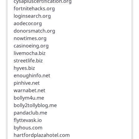
cysapluscertification.org
fortnitehacks.org
loginsearch.org
aodecor.org
donorsmatch.org
nowtimes.org
casinoeing.org
livemocha.biz
streetlife.biz
hyves.biz
enoughinfo.net
pinhive.net
warnabet.net
bollym4u.me
bolly2tollyblog.me
pandaclub.me
flyttevask.io
byhous.com
hartfordplazahotel.com