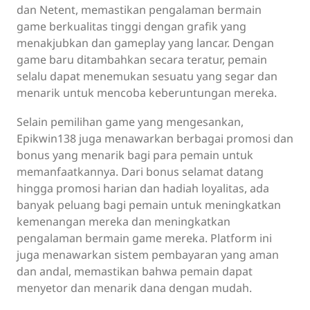
dan Netent, memastikan pengalaman bermain
game berkualitas tinggi dengan grafik yang
menakjubkan dan gameplay yang lancar. Dengan
game baru ditambahkan secara teratur, pemain
selalu dapat menemukan sesuatu yang segar dan
menarik untuk mencoba keberuntungan mereka.
Selain pemilihan game yang mengesankan,
Epikwin138 juga menawarkan berbagai promosi dan
bonus yang menarik bagi para pemain untuk
memanfaatkannya. Dari bonus selamat datang
hingga promosi harian dan hadiah loyalitas, ada
banyak peluang bagi pemain untuk meningkatkan
kemenangan mereka dan meningkatkan
pengalaman bermain game mereka. Platform ini
juga menawarkan sistem pembayaran yang aman
dan andal, memastikan bahwa pemain dapat
menyetor dan menarik dana dengan mudah.