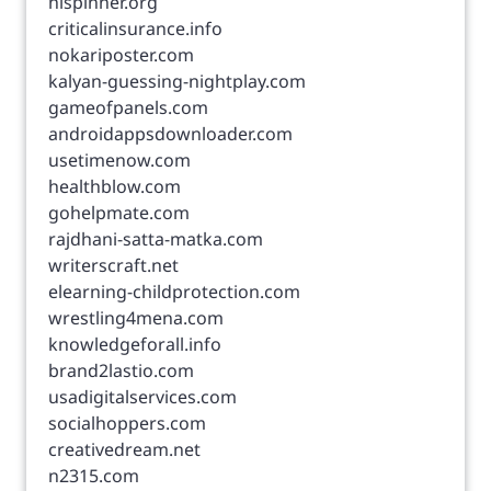
hispinner.org
criticalinsurance.info
nokariposter.com
kalyan-guessing-nightplay.com
gameofpanels.com
androidappsdownloader.com
usetimenow.com
healthblow.com
gohelpmate.com
rajdhani-satta-matka.com
writerscraft.net
elearning-childprotection.com
wrestling4mena.com
knowledgeforall.info
brand2lastio.com
usadigitalservices.com
socialhoppers.com
creativedream.net
n2315.com