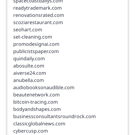
spacecoastdailys.com
readytrademark.com
renovationsrated.com
scoziarestaurant.com
seohart.com
set-cleaning.com
promodesignai.com
publicistspaper.com
quindaily.com
abosulte.com
aiverse24.com
anubella.com
audiobooksonaudible.com
beautenetwork.com
bitcoin-tracing.com
bodyandshapes.com
businessconsultantsroundrock.com
classicglobalnews.com
cybercusp.com