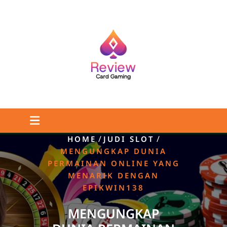
Skip
to
content
/
/
HOME
JUDI SLOT
MENGUNGKAP DUNIA
PERMAINAN ONLINE YANG
MENARIK DENGAN
EPIKWIN138
MENGUNGKAP