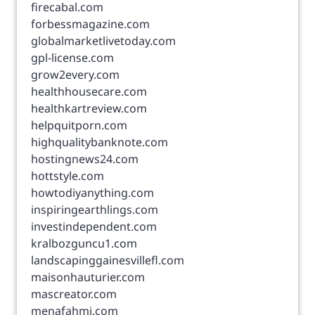
firecabal.com
forbessmagazine.com
globalmarketlivetoday.com
gpl-license.com
grow2every.com
healthhousecare.com
healthkartreview.com
helpquitporn.com
highqualitybanknote.com
hostingnews24.com
hottstyle.com
howtodiyanything.com
inspiringearthlings.com
investindependent.com
kralbozguncu1.com
landscapinggainesvillefl.com
maisonhauturier.com
mascreator.com
menafahmi.com