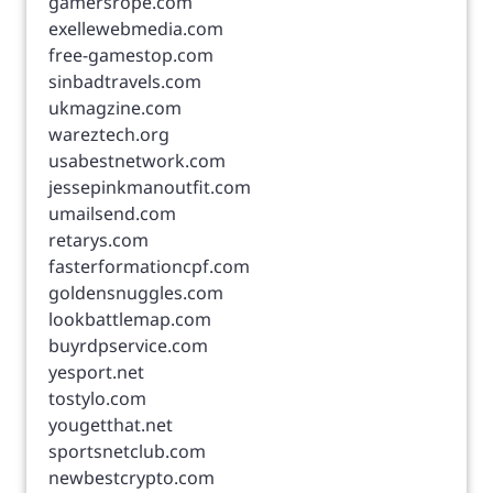
gamersrope.com
exellewebmedia.com
free-gamestop.com
sinbadtravels.com
ukmagzine.com
wareztech.org
usabestnetwork.com
jessepinkmanoutfit.com
umailsend.com
retarys.com
fasterformationcpf.com
goldensnuggles.com
lookbattlemap.com
buyrdpservice.com
yesport.net
tostylo.com
yougetthat.net
sportsnetclub.com
newbestcrypto.com