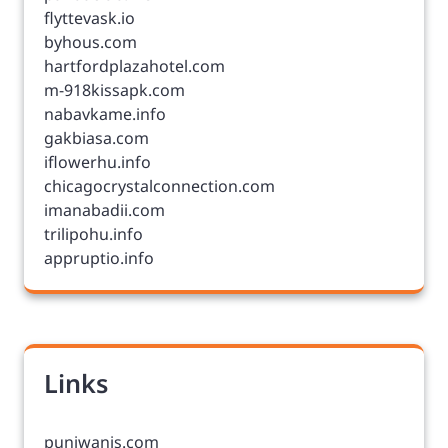
flyttevask.io
byhous.com
hartfordplazahotel.com
m-918kissapk.com
nabavkame.info
gakbiasa.com
iflowerhu.info
chicagocrystalconnection.com
imanabadii.com
trilipohu.info
appruptio.info
Links
punjwanis.com