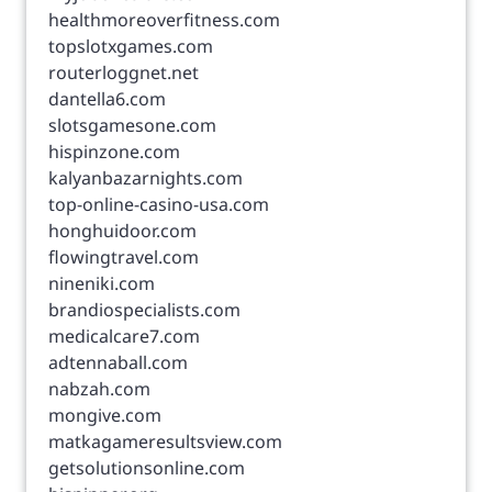
healthmoreoverfitness.com
topslotxgames.com
routerloggnet.net
dantella6.com
slotsgamesone.com
hispinzone.com
kalyanbazarnights.com
top-online-casino-usa.com
honghuidoor.com
flowingtravel.com
nineniki.com
brandiospecialists.com
medicalcare7.com
adtennaball.com
nabzah.com
mongive.com
matkagameresultsview.com
getsolutionsonline.com