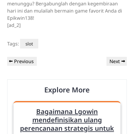
menunggu? Bergabunglah dengan kegembiraan
hari ini dan mulailah bermain game favorit Anda di
Epikwin138!
[ad_2]
Tags:
slot
Post
Previous
Next
Previous
Next
navigation
Post
Post
Explore More
Bagaimana Lgowin
mendefinisikan ulang
perencanaan strategis untuk