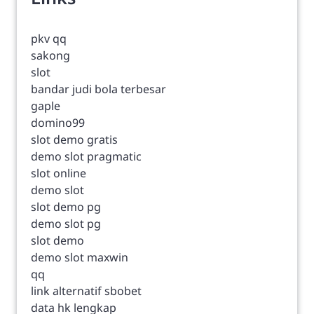
pkv qq
sakong
slot
bandar judi bola terbesar
gaple
domino99
slot demo gratis
demo slot pragmatic
slot online
demo slot
slot demo pg
demo slot pg
slot demo
demo slot maxwin
qq
link alternatif sbobet
data hk lengkap