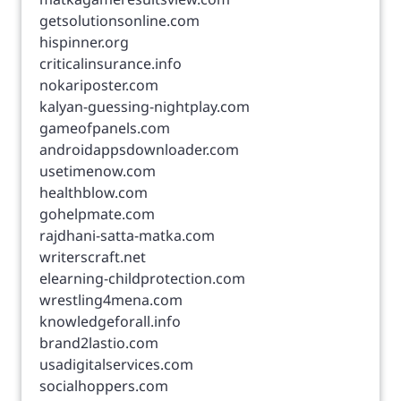
getsolutionsonline.com
hispinner.org
criticalinsurance.info
nokariposter.com
kalyan-guessing-nightplay.com
gameofpanels.com
androidappsdownloader.com
usetimenow.com
healthblow.com
gohelpmate.com
rajdhani-satta-matka.com
writerscraft.net
elearning-childprotection.com
wrestling4mena.com
knowledgeforall.info
brand2lastio.com
usadigitalservices.com
socialhoppers.com