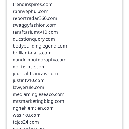
trendinspires.com
rannyephul.com
reportradar360.com
swaggyfashion.com
taraftariumtv10.com
questionquery.com
bodybuildinglegend.com
brilliant-nails.com
dandr-photography.com
dokteroce.com
journal-francais.com
justintv10.com
lawyerule.com
mediamingleseaco.com
mtsmarketingblog.com
nghekiemtien.com
wasirku.com
tejas24.com
poolturbo.com