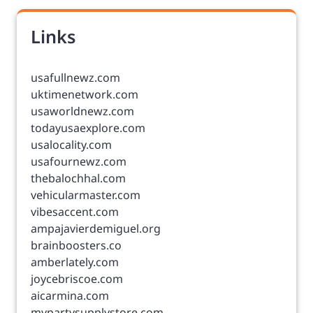
Links
usafullnewz.com
uktimenetwork.com
usaworldnewz.com
todayusaexplore.com
usalocality.com
usafournewz.com
thebalochhal.com
vehicularmaster.com
vibesaccent.com
ampajavierdemiguel.org
brainboosters.co
amberlately.com
joycebriscoe.com
aicarmina.com
mypartysupplystore.com