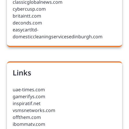
classicglobalnews.com
cybercusp.com
britaintt.com
deconds.com
easycartltd-
domesticcleaningservicesedinburgh.com
Links
uae-times.com
gamerifys.com
inspiratif.net
vsmsnetworks.com
offthem.com
ibommatv.com