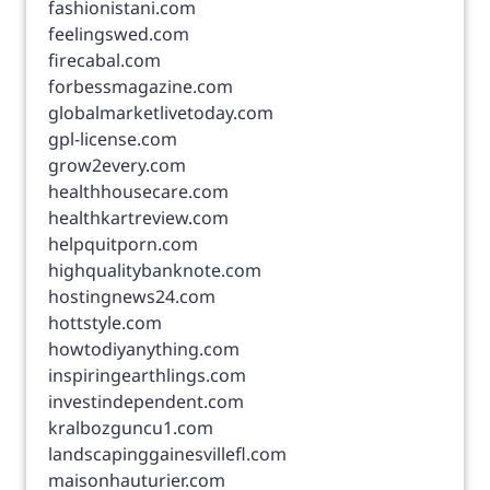
fashionistani.com
feelingswed.com
firecabal.com
forbessmagazine.com
globalmarketlivetoday.com
gpl-license.com
grow2every.com
healthhousecare.com
healthkartreview.com
helpquitporn.com
highqualitybanknote.com
hostingnews24.com
hottstyle.com
howtodiyanything.com
inspiringearthlings.com
investindependent.com
kralbozguncu1.com
landscapinggainesvillefl.com
maisonhauturier.com