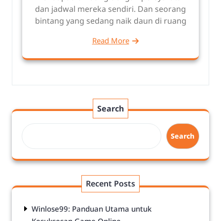
dan jadwal mereka sendiri. Dan seorang
bintang yang sedang naik daun di ruang
Read More
Search
Search
Recent Posts
Winlose99: Panduan Utama untuk
Kesuksesan Game Online