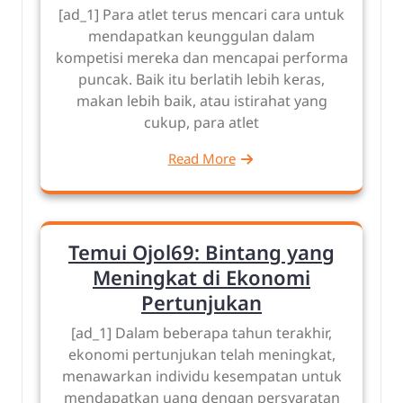
[ad_1] Para atlet terus mencari cara untuk
mendapatkan keunggulan dalam
kompetisi mereka dan mencapai performa
puncak. Baik itu berlatih lebih keras,
makan lebih baik, atau istirahat yang
cukup, para atlet
Read More
Temui Ojol69: Bintang yang
Meningkat di Ekonomi
Pertunjukan
[ad_1] Dalam beberapa tahun terakhir,
ekonomi pertunjukan telah meningkat,
menawarkan individu kesempatan untuk
mendapatkan uang dengan persyaratan