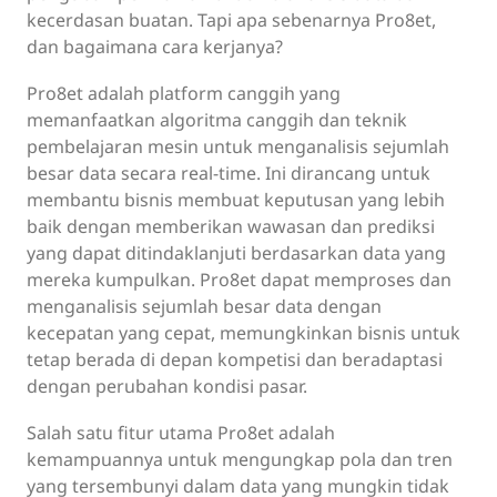
kecerdasan buatan. Tapi apa sebenarnya Pro8et,
dan bagaimana cara kerjanya?
Pro8et adalah platform canggih yang
memanfaatkan algoritma canggih dan teknik
pembelajaran mesin untuk menganalisis sejumlah
besar data secara real-time. Ini dirancang untuk
membantu bisnis membuat keputusan yang lebih
baik dengan memberikan wawasan dan prediksi
yang dapat ditindaklanjuti berdasarkan data yang
mereka kumpulkan. Pro8et dapat memproses dan
menganalisis sejumlah besar data dengan
kecepatan yang cepat, memungkinkan bisnis untuk
tetap berada di depan kompetisi dan beradaptasi
dengan perubahan kondisi pasar.
Salah satu fitur utama Pro8et adalah
kemampuannya untuk mengungkap pola dan tren
yang tersembunyi dalam data yang mungkin tidak