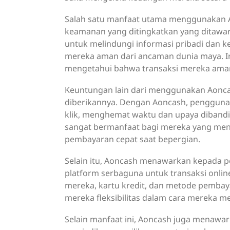
Salah satu manfaat utama menggunakan Ao
keamanan yang ditingkatkan yang ditawa
untuk melindungi informasi pribadi dan
mereka aman dari ancaman dunia maya. I
mengetahui bahwa transaksi mereka aman 
Keuntungan lain dari menggunakan Aonc
diberikannya. Dengan Aoncash, pengguna
klik, menghemat waktu dan upaya dibandi
sangat bermanfaat bagi mereka yang menj
pembayaran cepat saat bepergian.
Selain itu, Aoncash menawarkan kepada 
platform serbaguna untuk transaksi onli
mereka, kartu kredit, dan metode pemba
mereka fleksibilitas dalam cara mereka 
Selain manfaat ini, Aoncash juga menawar