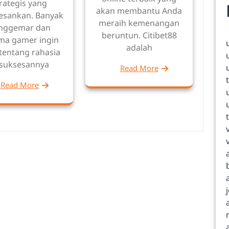
rategis yang
akan membantu Anda
sankan. Banyak
meraih kemenangan
nggemar dan
beruntun. Citibet88
ma gamer ingin
adalah
tentang rahasia
suksesannya
Read More
Read More