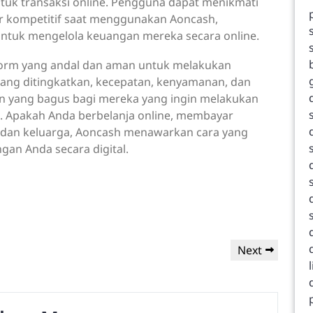
tuk transaksi online. Pengguna dapat menikmati
kar kompetitif saat menggunakan Aoncash,
untuk mengelola keuangan mereka secara online.
tform yang andal dan aman untuk melakukan
yang ditingkatkan, kecepatan, kenyamanan, dan
an yang bagus bagi mereka yang ingin melakukan
. Apakah Anda berbelanja online, membayar
 dan keluarga, Aoncash menawarkan cara yang
an Anda secara digital.
Next
Next
Post