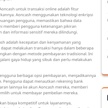
ncash untuk transaksi online adalah fitur
rkannya. Aoncash menggunakan teknologi enkripsi
 keuangan pengguna, memastikan bahwa data
ni memberi pengguna ketenangan pikiran
dan informasi sensitif mereka dilindungi.
ash adalah kecepatan dan kenyamanan yang
 dapat melakukan transaksi hanya dalam beberapa
ngkan dengan metode pembayaran tradisional. Ini
alani gaya hidup yang sibuk dan perlu melakukan
pengguna berbagai opsi pembayaran, menjadikannya
ne. Pengguna dapat menautkan rekening bank
yaran lainnya ke akun Aoncash mereka, memberi
memilih untuk membayar pembelian mereka.
kan biaya kompetitif untuk layanannya,