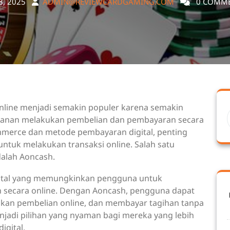
8, 2025
ADMIN@REVIEWCARDGAMING.COM
0 COMM
si online menjadi semakin populer karena semakin
manan melakukan pembelian dan pembayaran secara
mmerce dan metode pembayaran digital, penting
ntuk melakukan transaksi online. Salah satu
alah Aoncash.
gital yang memungkinkan pengguna untuk
 secara online. Dengan Aoncash, pengguna dapat
an pembelian online, dan membayar tagihan tanpa
enjadi pilihan yang nyaman bagi mereka yang lebih
igital.