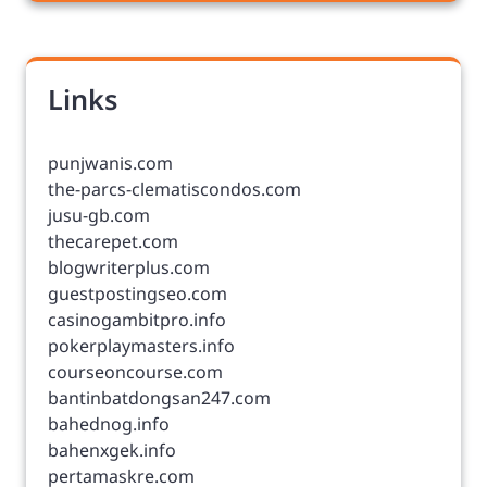
Links
punjwanis.com
the-parcs-clematiscondos.com
jusu-gb.com
thecarepet.com
blogwriterplus.com
guestpostingseo.com
casinogambitpro.info
pokerplaymasters.info
courseoncourse.com
bantinbatdongsan247.com
bahednog.info
bahenxgek.info
pertamaskre.com