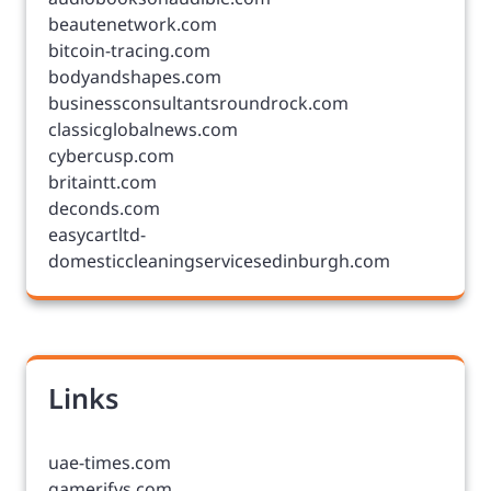
beautenetwork.com
bitcoin-tracing.com
bodyandshapes.com
businessconsultantsroundrock.com
classicglobalnews.com
cybercusp.com
britaintt.com
deconds.com
easycartltd-
domesticcleaningservicesedinburgh.com
Links
uae-times.com
gamerifys.com