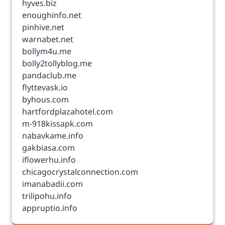
hyves.biz
enoughinfo.net
pinhive.net
warnabet.net
bollym4u.me
bolly2tollyblog.me
pandaclub.me
flyttevask.io
byhous.com
hartfordplazahotel.com
m-918kissapk.com
nabavkame.info
gakbiasa.com
iflowerhu.info
chicagocrystalconnection.com
imanabadii.com
trilipohu.info
appruptio.info