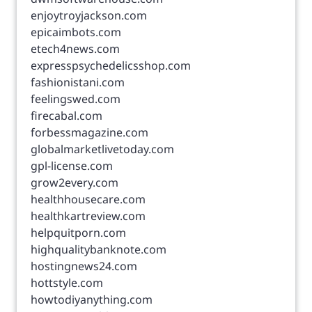
enjoytroyjackson.com
epicaimbots.com
etech4news.com
expresspsychedelicsshop.com
fashionistani.com
feelingswed.com
firecabal.com
forbessmagazine.com
globalmarketlivetoday.com
gpl-license.com
grow2every.com
healthhousecare.com
healthkartreview.com
helpquitporn.com
highqualitybanknote.com
hostingnews24.com
hottstyle.com
howtodiyanything.com