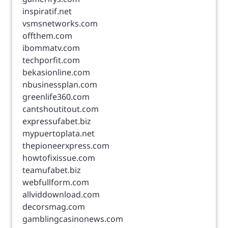
inspiratif.net
vsmsnetworks.com
offthem.com
ibommatv.com
techporfit.com
bekasionline.com
nbusinessplan.com
greenlife360.com
cantshoutitout.com
expressufabet.biz
mypuertoplata.net
thepioneerxpress.com
howtofixissue.com
teamufabet.biz
webfullform.com
allviddownload.com
decorsmag.com
gamblingcasinonews.com