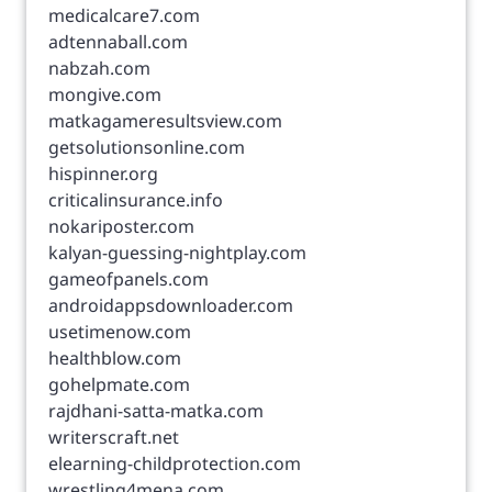
medicalcare7.com
adtennaball.com
nabzah.com
mongive.com
matkagameresultsview.com
getsolutionsonline.com
hispinner.org
criticalinsurance.info
nokariposter.com
kalyan-guessing-nightplay.com
gameofpanels.com
androidappsdownloader.com
usetimenow.com
healthblow.com
gohelpmate.com
rajdhani-satta-matka.com
writerscraft.net
elearning-childprotection.com
wrestling4mena.com