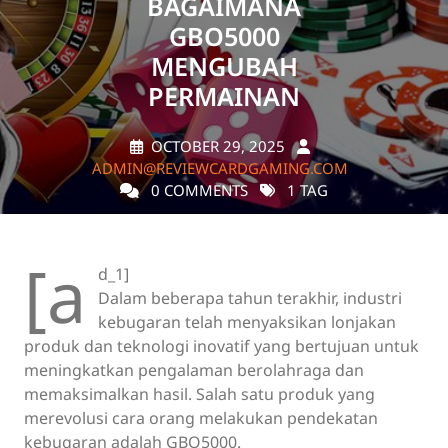
BAGAIMANA
GBO5000
MENGUBAH
PERMAINAN
OCTOBER 29, 2025
ADMIN@REVIEWCARDGAMING.COM
0 COMMENTS
1 TAG
[a
d_1]
Dalam beberapa tahun terakhir, industri
kebugaran telah menyaksikan lonjakan
produk dan teknologi inovatif yang bertujuan untuk
meningkatkan pengalaman berolahraga dan
memaksimalkan hasil. Salah satu produk yang
merevolusi cara orang melakukan pendekatan
kebugaran adalah GBO5000.