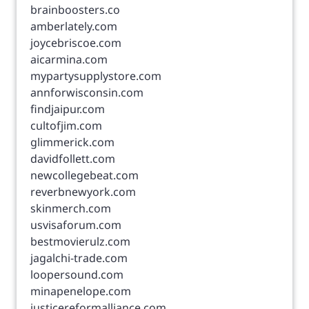
brainboosters.co
amberlately.com
joycebriscoe.com
aicarmina.com
mypartysupplystore.com
annforwisconsin.com
findjaipur.com
cultofjim.com
glimmerick.com
davidfollett.com
newcollegebeat.com
reverbnewyork.com
skinmerch.com
usvisaforum.com
bestmovierulz.com
jagalchi-trade.com
loopersound.com
minapenelope.com
justicereformalliance.com