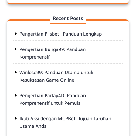
Recent Posts
Pengertian Plisbet : Panduan Lengkap
Pengertian Bunga99: Panduan
Komprehensif
Winlose99: Panduan Utama untuk
Kesuksesan Game Online
Pengertian Parlay4D: Panduan
Komprehensif untuk Pemula
Ikuti Aksi dengan MCPBet: Tujuan Taruhan
Utama Anda