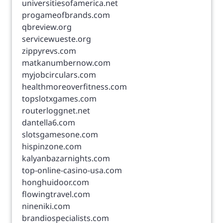
universitiesofamerica.net
progameofbrands.com
qbreview.org
servicewueste.org
zippyrevs.com
matkanumbernow.com
myjobcirculars.com
healthmoreoverfitness.com
topslotxgames.com
routerloggnet.net
dantella6.com
slotsgamesone.com
hispinzone.com
kalyanbazarnights.com
top-online-casino-usa.com
honghuidoor.com
flowingtravel.com
nineniki.com
brandiospecialists.com