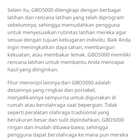
Selain itu, GBO5000 dilengkapi dengan berbagai
latihan dan rencana latihan yang telah diprogram
sebelumnya, sehingga memudahkan pengguna
untuk menyesuaikan rutinitas latihan mereka agar
sesuai dengan tujuan kebugaran individu. Baik Anda
ingin meningkatkan daya tahan, membangun
kekuatan, atau membakar lemak, GBO5000 memiliki
rencana latihan untuk membantu Anda mencapai
hasil yang diinginkan.
Fitur menonjol lainnya dari GBO5000 adalah
desainnya yang ringkas dan portabel,
menjadikannya sempurna untuk digunakan di
rumah atau berolahraga saat bepergian. Tidak
seperti peralatan olahraga tradisional yang
berukuran besar dan sulit dipindahkan, GBO5000
ringan dan mudah dibawa-bawa, sehingga
pengguna dapat berolahraga ke mana pun mereka