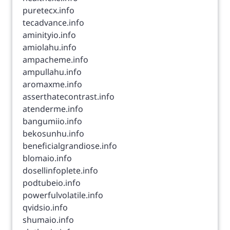
puretecx.info
tecadvance.info
aminityio.info
amiolahu.info
ampacheme.info
ampullahu.info
aromaxme.info
asserthatecontrast.info
atenderme.info
bangumiio.info
bekosunhu.info
beneficialgrandiose.info
blomaio.info
dosellinfoplete.info
podtubeio.info
powerfulvolatile.info
qvidsio.info
shumaio.info