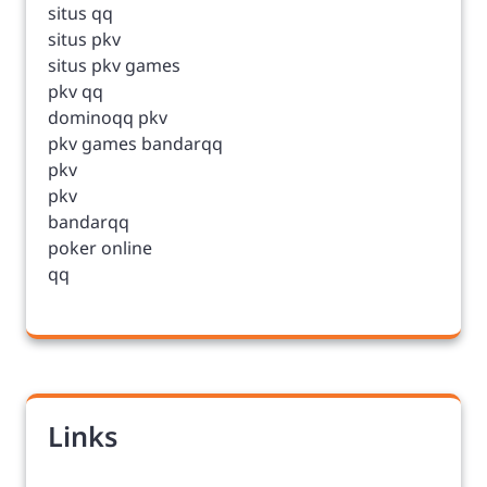
situs qq
situs pkv
situs pkv games
pkv qq
dominoqq pkv
pkv games bandarqq
pkv
pkv
bandarqq
poker online
qq
Links