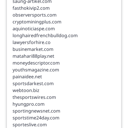
saung-artikel.com
fasthokivip2.com
observersports.com
cryptominingplus.com
aquinoticiaspe.com
longhairedfrenchbulldog.com
lawyersforhire.co
businemarket.com
matahari88play.net
moneydescriptor.com
youthsmagazine.com
painaidee.net
sportsdarkest.com
webtoon.biz
thesportswires.com
hyungpro.com
sportingnewsnet.com
sportstime24day.com
sporteslive.com