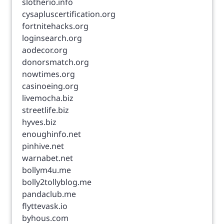
slotherio.info
cysapluscertification.org
fortnitehacks.org
loginsearch.org
aodecor.org
donorsmatch.org
nowtimes.org
casinoeing.org
livemocha.biz
streetlife.biz
hyves.biz
enoughinfo.net
pinhive.net
warnabet.net
bollym4u.me
bolly2tollyblog.me
pandaclub.me
flyttevask.io
byhous.com