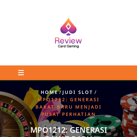
Skip
to
content
/
/
HOME
JUDI SLOT
MPO1212: GENERASI
BAKAT BARU MENJADI
PUSAT PERHATIAN
MPO1212: GENERASI