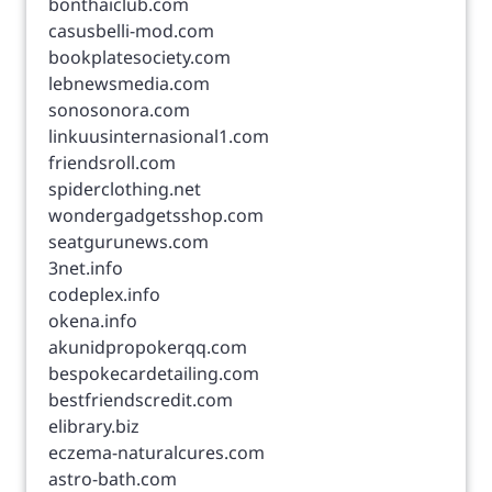
bonthaiclub.com
casusbelli-mod.com
bookplatesociety.com
lebnewsmedia.com
sonosonora.com
linkuusinternasional1.com
friendsroll.com
spiderclothing.net
wondergadgetsshop.com
seatgurunews.com
3net.info
codeplex.info
okena.info
akunidpropokerqq.com
bespokecardetailing.com
bestfriendscredit.com
elibrary.biz
eczema-naturalcures.com
astro-bath.com