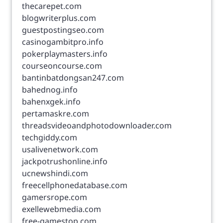
thecarepet.com
blogwriterplus.com
guestpostingseo.com
casinogambitpro.info
pokerplaymasters.info
courseoncourse.com
bantinbatdongsan247.com
bahednog.info
bahenxgek.info
pertamaskre.com
threadsvideoandphotodownloader.com
techgiddy.com
usalivenetwork.com
jackpotrushonline.info
ucnewshindi.com
freecellphonedatabase.com
gamersrope.com
exellewebmedia.com
free-gamestop.com