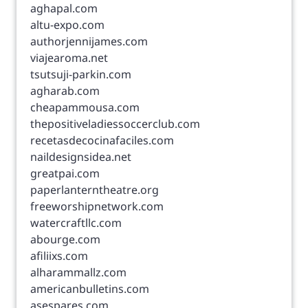
aghapal.com
altu-expo.com
authorjennijames.com
viajearoma.net
tsutsuji-parkin.com
agharab.com
cheapammousa.com
thepositiveladiessoccerclub.com
recetasdecocinafaciles.com
naildesignsidea.net
greatpai.com
paperlanterntheatre.org
freeworshipnetwork.com
watercraftllc.com
abourge.com
afiliixs.com
alharammallz.com
americanbulletins.com
asespares.com