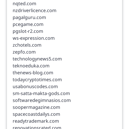
nqted.com
nzdriverlicence.com
pagalguru.com
pcegame.com
pgslot-r2.com
ws-expression.com
zchotels.com
zepfo.com
technologynews5.com
teknoeduka.com
thenews-blog.com
todaycryptotimes.com
usabonuscodes.com
sm-satta-makta-gods.com
softwaredegimnasios.com
soopermagazine.com
spacecoastdailys.com
readytrademark.com
renovationsrated.com