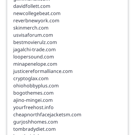
davidfollett.com
newcollegebeat.com
reverbnewyork.com
skinmerch.com
usvisaforum.com
bestmovierulz.com
jagalchi-trade.com
loopersound.com
minapenelope.com
justicereformalliance.com
cryptoglax.com
ohiohobbyplus.com
bogothemes.com
ajino-mingei.com
yourfreehost.info
cheapnorthfacejacketsm.com
gurjoshhomes.com
tombradydiet.com