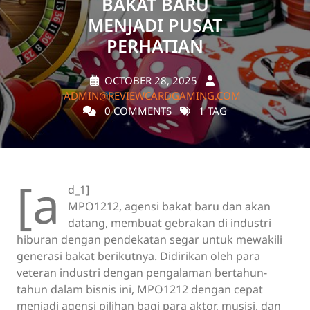
BAKAT BARU
MENJADI PUSAT
PERHATIAN
OCTOBER 28, 2025
ADMIN@REVIEWCARDGAMING.COM
0 COMMENTS
1 TAG
[a
d_1]
MPO1212, agensi bakat baru dan akan
datang, membuat gebrakan di industri
hiburan dengan pendekatan segar untuk mewakili
generasi bakat berikutnya. Didirikan oleh para
veteran industri dengan pengalaman bertahun-
tahun dalam bisnis ini, MPO1212 dengan cepat
menjadi agensi pilihan bagi para aktor, musisi, dan