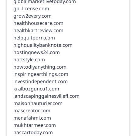
globalmarketlivetoday.com
gpl-license.com
grow2every.com
healthhousecare.com
healthkartreview.com
helpquitporn.com
highqualitybanknote.com
hostingnews24.com
hottstyle.com
howtodiyanything.com
inspiringearthlings.com
investindependent.com
kralbozguncu1.com
landscapinggainesvillefl.com
maisonhauturier.com
mascreator.com
menafahmi.com
mukhtarmeer.com
nascartoday.com