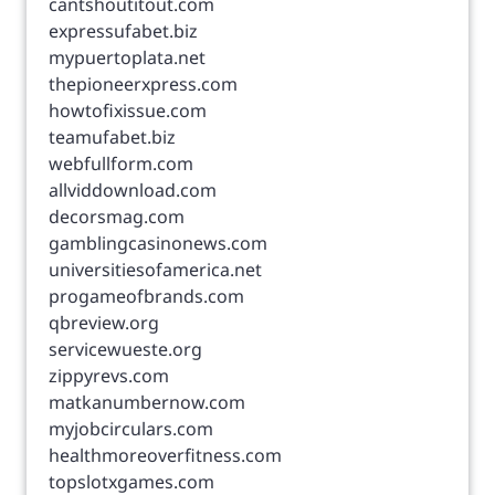
cantshoutitout.com
expressufabet.biz
mypuertoplata.net
thepioneerxpress.com
howtofixissue.com
teamufabet.biz
webfullform.com
allviddownload.com
decorsmag.com
gamblingcasinonews.com
universitiesofamerica.net
progameofbrands.com
qbreview.org
servicewueste.org
zippyrevs.com
matkanumbernow.com
myjobcirculars.com
healthmoreoverfitness.com
topslotxgames.com