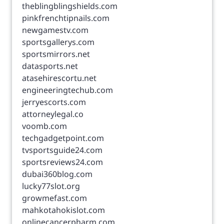
theblingblingshields.com
pinkfrenchtipnails.com
newgamestv.com
sportsgallerys.com
sportsmirrors.net
datasports.net
atasehirescortu.net
engineeringtechub.com
jerryescorts.com
attorneylegal.co
voomb.com
techgadgetpoint.com
tvsportsguide24.com
sportsreviews24.com
dubai360blog.com
lucky77slot.org
growmefast.com
mahkotahokislot.com
onlinecancerpharm.com