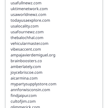
usafullnewz.com
uktimenetwork.com
usaworldnewz.com
todayusaexplore.com
usalocality.com
usafournewz.com
thebalochhal.com
vehicularmaster.com
vibesaccent.com
ampajavierdemiguel.org
brainboosters.co
amberlately.com
joycebriscoe.com
aicarmina.com
mypartysupplystore.com
annforwisconsin.com
findjaipur.com
cultofjim.com
glimmerick.com