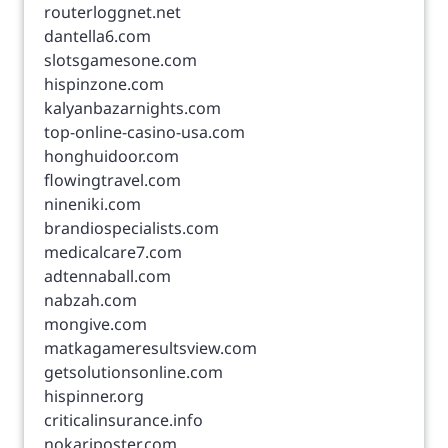
routerloggnet.net
dantella6.com
slotsgamesone.com
hispinzone.com
kalyanbazarnights.com
top-online-casino-usa.com
honghuidoor.com
flowingtravel.com
nineniki.com
brandiospecialists.com
medicalcare7.com
adtennaball.com
nabzah.com
mongive.com
matkagameresultsview.com
getsolutionsonline.com
hispinner.org
criticalinsurance.info
nokariposter.com