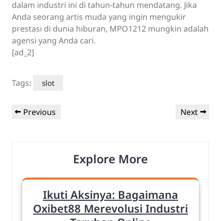
dalam industri ini di tahun-tahun mendatang. Jika
Anda seorang artis muda yang ingin mengukir
prestasi di dunia hiburan, MPO1212 mungkin adalah
agensi yang Anda cari.
[ad_2]
Tags:
slot
Post
Previous
Next
Previous
Next
navigation
Post
Post
Explore More
Ikuti Aksinya: Bagaimana
Oxibet88 Merevolusi Industri