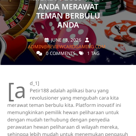
ANDA MERAWAT
TEMAN BERBULU
ANDA
JUNE 18, 2026
ADMIN@REVIEWCARDGAMING.COM
0 COMMENTS
1 TAG
[a
d_1]
Petir188 adalah aplikasi baru yang
revolusioner yang mengubah cara kita
merawat teman berbulu kita. Platform inovatif ini
memungkinkan pemilik hewan peliharaan untuk
dengan mudah terhubung dengan penyedia
perawatan hewan peliharaan di wilayah mereka,
sehingga lebih mudah untuk menemukan pengasuh