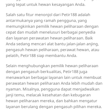
yang tepat untuk hewan kesayangan Anda.
Salah satu fitur menonjol dari Petir188 adalah
antarmukanya yang ramah pengguna, yang
memungkinkan pemilik hewan peliharaan dengan
cepat dan mudah menelusuri berbagai penyedia
dan layanan perawatan hewan peliharaan. Baik
Anda sedang mencari alat bantu jalan-jalan anjing,
pengasuh hewan peliharaan, perawat hewan, atau
pelatih, Petir188 siap membantu Anda.
Selain menghubungkan pemilik hewan peliharaan
dengan pengasuh berkualitas, Petir188 juga
menawarkan berbagai layanan lain untuk membuat
perawatan hewan peliharaan Anda lebih mudah dan
nyaman. Misalnya, pengguna dapat menjadwalkan
janji temu, melacak kesehatan dan kebugaran
hewan peliharaan mereka, dan bahkan mengatur
layanan berulang dengan pengasuh pilihan mereka.