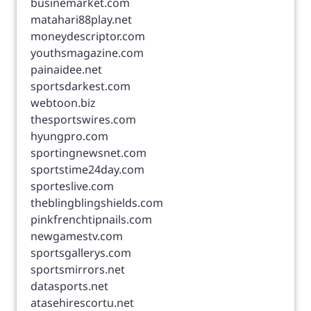
businemarket.com
matahari88play.net
moneydescriptor.com
youthsmagazine.com
painaidee.net
sportsdarkest.com
webtoon.biz
thesportswires.com
hyungpro.com
sportingnewsnet.com
sportstime24day.com
sporteslive.com
theblingblingshields.com
pinkfrenchtipnails.com
newgamestv.com
sportsgallerys.com
sportsmirrors.net
datasports.net
atasehirescortu.net