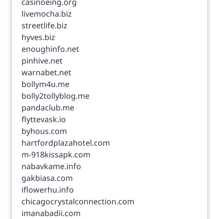
casinoeing.org
livemocha.biz
streetlife.biz
hyves.biz
enoughinfo.net
pinhive.net
warnabet.net
bollym4u.me
bolly2tollyblog.me
pandaclub.me
flyttevask.io
byhous.com
hartfordplazahotel.com
m-918kissapk.com
nabavkame.info
gakbiasa.com
iflowerhu.info
chicagocrystalconnection.com
imanabadii.com