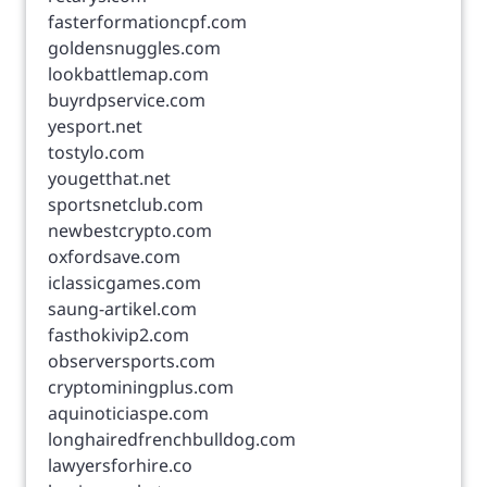
fasterformationcpf.com
goldensnuggles.com
lookbattlemap.com
buyrdpservice.com
yesport.net
tostylo.com
yougetthat.net
sportsnetclub.com
newbestcrypto.com
oxfordsave.com
iclassicgames.com
saung-artikel.com
fasthokivip2.com
observersports.com
cryptominingplus.com
aquinoticiaspe.com
longhairedfrenchbulldog.com
lawyersforhire.co