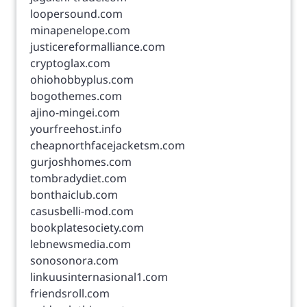
loopersound.com
minapenelope.com
justicereformalliance.com
cryptoglax.com
ohiohobbyplus.com
bogothemes.com
ajino-mingei.com
yourfreehost.info
cheapnorthfacejacketsm.com
gurjoshhomes.com
tombradydiet.com
bonthaiclub.com
casusbelli-mod.com
bookplatesociety.com
lebnewsmedia.com
sonosonora.com
linkuusinternasional1.com
friendsroll.com