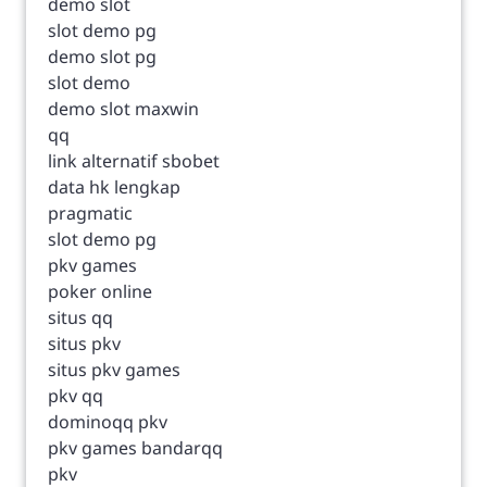
demo slot
slot demo pg
demo slot pg
slot demo
demo slot maxwin
qq
link alternatif sbobet
data hk lengkap
pragmatic
slot demo pg
pkv games
poker online
situs qq
situs pkv
situs pkv games
pkv qq
dominoqq pkv
pkv games bandarqq
pkv