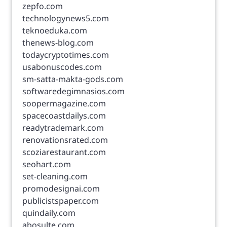
zepfo.com
technologynews5.com
teknoeduka.com
thenews-blog.com
todaycryptotimes.com
usabonuscodes.com
sm-satta-makta-gods.com
softwaredegimnasios.com
soopermagazine.com
spacecoastdailys.com
readytrademark.com
renovationsrated.com
scoziarestaurant.com
seohart.com
set-cleaning.com
promodesignai.com
publicistspaper.com
quindaily.com
abosulte.com