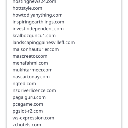
hostingnews24.com
hottstyle.com
howtodiyanything.com
inspiringearthlings.com
investindependent.com
kralbozguncu1.com
landscapinggainesvillefl.com
maisonhauturier.com
mascreator.com
menafahmi.com
mukhtarmeer.com
nascartoday.com
nqted.com
nzdriverlicence.com
pagalguru.com
pcegame.com
pgslot-r2.com
ws-expression.com
zchotels.com