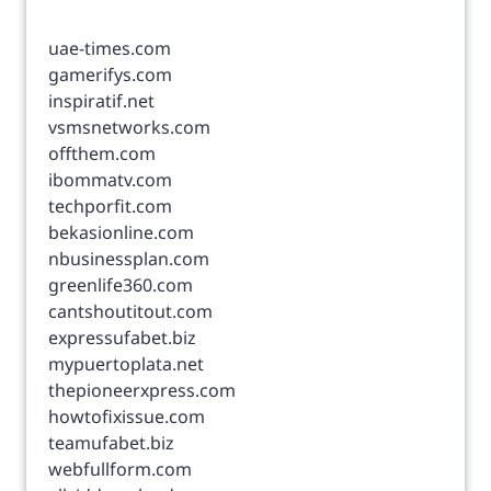
uae-times.com
gamerifys.com
inspiratif.net
vsmsnetworks.com
offthem.com
ibommatv.com
techporfit.com
bekasionline.com
nbusinessplan.com
greenlife360.com
cantshoutitout.com
expressufabet.biz
mypuertoplata.net
thepioneerxpress.com
howtofixissue.com
teamufabet.biz
webfullform.com