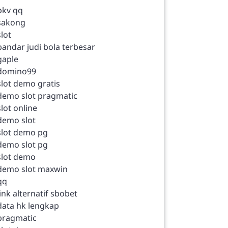
pkv qq
sakong
slot
bandar judi bola terbesar
gaple
domino99
slot demo gratis
demo slot pragmatic
slot online
demo slot
slot demo pg
demo slot pg
slot demo
demo slot maxwin
qq
link alternatif sbobet
data hk lengkap
pragmatic