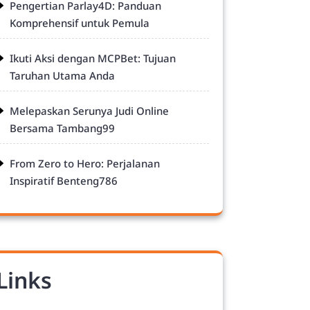
Pengertian Parlay4D: Panduan
Komprehensif untuk Pemula
Ikuti Aksi dengan MCPBet: Tujuan
Taruhan Utama Anda
Melepaskan Serunya Judi Online
Bersama Tambang99
From Zero to Hero: Perjalanan
Inspiratif Benteng786
Links