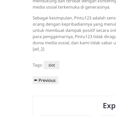
mendukung dan terlibat dengan kontennya,
media sosial terkemuka di generasinya.
Sebagai kesimpulan, Pintu123 adalah sens
orang dengan kepribadiannya yang menul
untuk membuat dampak positif secara onli
para penggemarnya, Pintu123 tidak diragu
dunia media sosial, dan kami tidak sabar u
[ad_2]
Tags:
slot
Post
Previous
Previous
navigation
Post
Exp