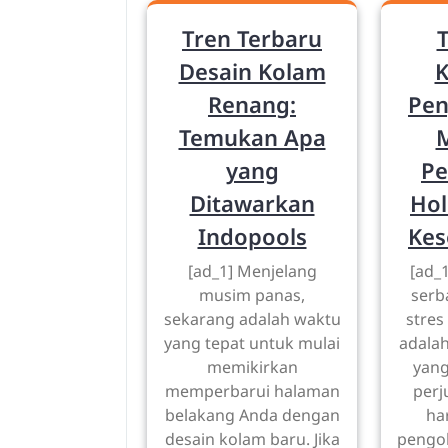
Tren Terbaru
Desain Kolam
K
Renang:
Pe
Temukan Apa
M
yang
Pe
Ditawarkan
Hol
Indopools
Kes
[ad_1] Menjelang
[ad_1
musim panas,
serba
sekarang adalah waktu
stres
yang tepat untuk mulai
adala
memikirkan
yang
memperbarui halaman
perj
belakang Anda dengan
ha
desain kolam baru. Jika
pengob