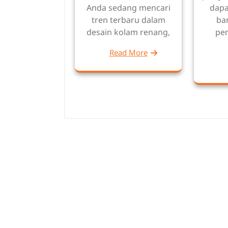
Anda sedang mencari
dap
tren terbaru dalam
ba
desain kolam renang,
pe
Read More