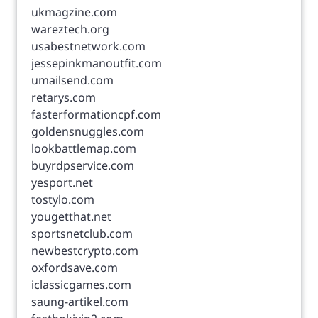
ukmagzine.com
wareztech.org
usabestnetwork.com
jessepinkmanoutfit.com
umailsend.com
retarys.com
fasterformationcpf.com
goldensnuggles.com
lookbattlemap.com
buyrdpservice.com
yesport.net
tostylo.com
yougetthat.net
sportsnetclub.com
newbestcrypto.com
oxfordsave.com
iclassicgames.com
saung-artikel.com