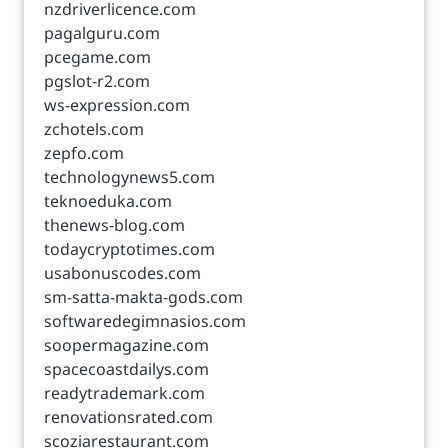
nzdriverlicence.com
pagalguru.com
pcegame.com
pgslot-r2.com
ws-expression.com
zchotels.com
zepfo.com
technologynews5.com
teknoeduka.com
thenews-blog.com
todaycryptotimes.com
usabonuscodes.com
sm-satta-makta-gods.com
softwaredegimnasios.com
soopermagazine.com
spacecoastdailys.com
readytrademark.com
renovationsrated.com
scoziarestaurant.com