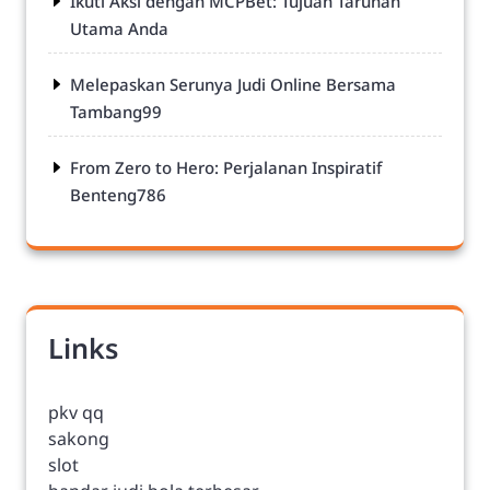
Ikuti Aksi dengan MCPBet: Tujuan Taruhan
Utama Anda
Melepaskan Serunya Judi Online Bersama
Tambang99
From Zero to Hero: Perjalanan Inspiratif
Benteng786
Links
pkv qq
sakong
slot