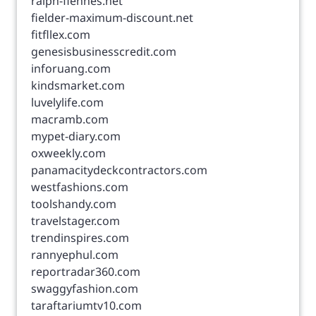
ralph-fiennes.net
fielder-maximum-discount.net
fitfllex.com
genesisbusinesscredit.com
inforuang.com
kindsmarket.com
luvelylife.com
macramb.com
mypet-diary.com
oxweekly.com
panamacitydeckcontractors.com
westfashions.com
toolshandy.com
travelstager.com
trendinspires.com
rannyephul.com
reportradar360.com
swaggyfashion.com
taraftariumtv10.com