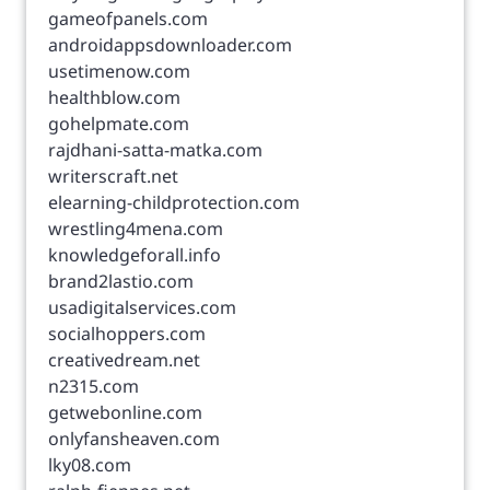
gameofpanels.com
androidappsdownloader.com
usetimenow.com
healthblow.com
gohelpmate.com
rajdhani-satta-matka.com
writerscraft.net
elearning-childprotection.com
wrestling4mena.com
knowledgeforall.info
brand2lastio.com
usadigitalservices.com
socialhoppers.com
creativedream.net
n2315.com
getwebonline.com
onlyfansheaven.com
lky08.com