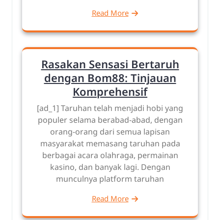
Read More
Rasakan Sensasi Bertaruh
dengan Bom88: Tinjauan
Komprehensif
[ad_1] Taruhan telah menjadi hobi yang
populer selama berabad-abad, dengan
orang-orang dari semua lapisan
masyarakat memasang taruhan pada
berbagai acara olahraga, permainan
kasino, dan banyak lagi. Dengan
munculnya platform taruhan
Read More