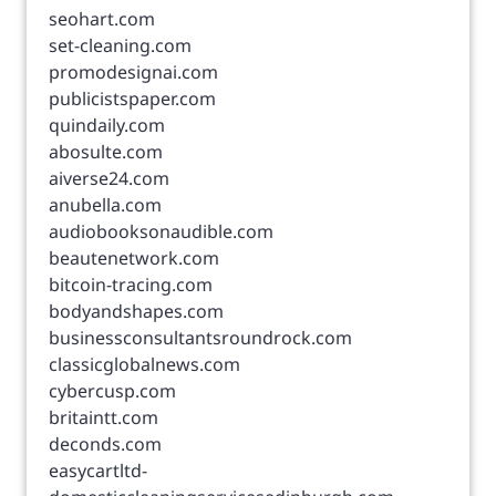
seohart.com
set-cleaning.com
promodesignai.com
publicistspaper.com
quindaily.com
abosulte.com
aiverse24.com
anubella.com
audiobooksonaudible.com
beautenetwork.com
bitcoin-tracing.com
bodyandshapes.com
businessconsultantsroundrock.com
classicglobalnews.com
cybercusp.com
britaintt.com
deconds.com
easycartltd-