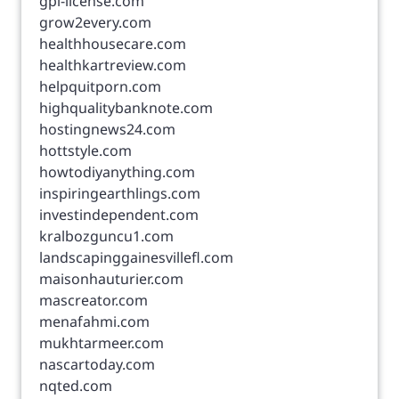
gpl-license.com
grow2every.com
healthhousecare.com
healthkartreview.com
helpquitporn.com
highqualitybanknote.com
hostingnews24.com
hottstyle.com
howtodiyanything.com
inspiringearthlings.com
investindependent.com
kralbozguncu1.com
landscapinggainesvillefl.com
maisonhauturier.com
mascreator.com
menafahmi.com
mukhtarmeer.com
nascartoday.com
nqted.com