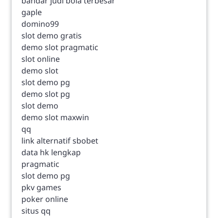
bandar judi bola terbesar
gaple
domino99
slot demo gratis
demo slot pragmatic
slot online
demo slot
slot demo pg
demo slot pg
slot demo
demo slot maxwin
qq
link alternatif sbobet
data hk lengkap
pragmatic
slot demo pg
pkv games
poker online
situs qq