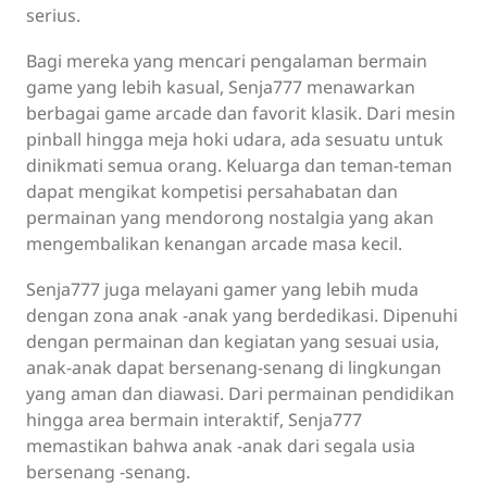
serius.
Bagi mereka yang mencari pengalaman bermain
game yang lebih kasual, Senja777 menawarkan
berbagai game arcade dan favorit klasik. Dari mesin
pinball hingga meja hoki udara, ada sesuatu untuk
dinikmati semua orang. Keluarga dan teman-teman
dapat mengikat kompetisi persahabatan dan
permainan yang mendorong nostalgia yang akan
mengembalikan kenangan arcade masa kecil.
Senja777 juga melayani gamer yang lebih muda
dengan zona anak -anak yang berdedikasi. Dipenuhi
dengan permainan dan kegiatan yang sesuai usia,
anak-anak dapat bersenang-senang di lingkungan
yang aman dan diawasi. Dari permainan pendidikan
hingga area bermain interaktif, Senja777
memastikan bahwa anak -anak dari segala usia
bersenang -senang.