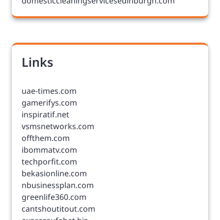
domesticcleaningservicesedinburgh.com
Links
uae-times.com
gamerifys.com
inspiratif.net
vsmsnetworks.com
offthem.com
ibommatv.com
techporfit.com
bekasionline.com
nbusinessplan.com
greenlife360.com
cantshoutitout.com