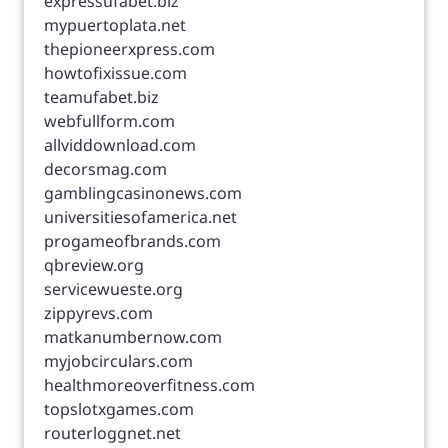
expressufabet.biz
mypuertoplata.net
thepioneerxpress.com
howtofixissue.com
teamufabet.biz
webfullform.com
allviddownload.com
decorsmag.com
gamblingcasinonews.com
universitiesofamerica.net
progameofbrands.com
qbreview.org
servicewueste.org
zippyrevs.com
matkanumbernow.com
myjobcirculars.com
healthmoreoverfitness.com
topslotxgames.com
routerloggnet.net