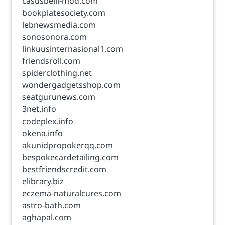
casusbelli-mod.com
bookplatesociety.com
lebnewsmedia.com
sonosonora.com
linkuusinternasional1.com
friendsroll.com
spiderclothing.net
wondergadgetsshop.com
seatgurunews.com
3net.info
codeplex.info
okena.info
akunidpropokerqq.com
bespokecardetailing.com
bestfriendscredit.com
elibrary.biz
eczema-naturalcures.com
astro-bath.com
aghapal.com