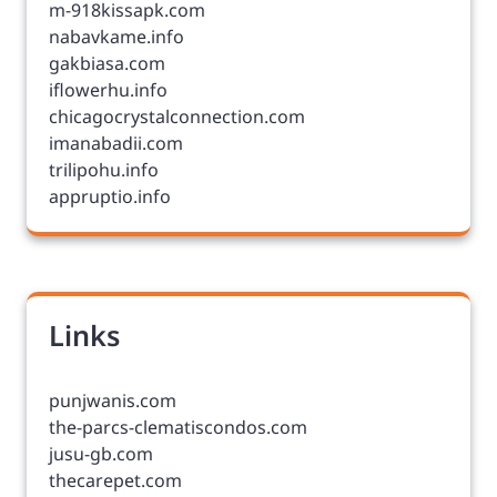
m-918kissapk.com
nabavkame.info
gakbiasa.com
iflowerhu.info
chicagocrystalconnection.com
imanabadii.com
trilipohu.info
appruptio.info
Links
punjwanis.com
the-parcs-clematiscondos.com
jusu-gb.com
thecarepet.com