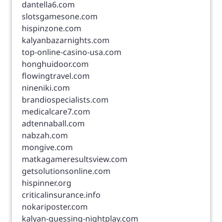
dantella6.com
slotsgamesone.com
hispinzone.com
kalyanbazarnights.com
top-online-casino-usa.com
honghuidoor.com
flowingtravel.com
nineniki.com
brandiospecialists.com
medicalcare7.com
adtennaball.com
nabzah.com
mongive.com
matkagameresultsview.com
getsolutionsonline.com
hispinner.org
criticalinsurance.info
nokariposter.com
kalyan-guessing-nightplay.com