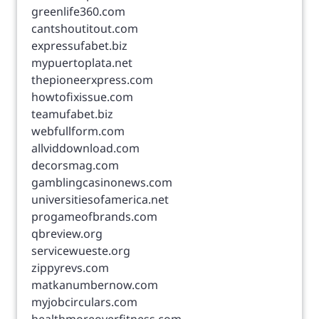
greenlife360.com
cantshoutitout.com
expressufabet.biz
mypuertoplata.net
thepioneerxpress.com
howtofixissue.com
teamufabet.biz
webfullform.com
allviddownload.com
decorsmag.com
gamblingcasinonews.com
universitiesofamerica.net
progameofbrands.com
qbreview.org
servicewueste.org
zippyrevs.com
matkanumbernow.com
myjobcirculars.com
healthmoreoverfitness.com