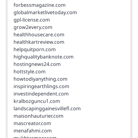
forbessmagazine.com
globalmarketlivetoday.com
gpl-license.com
grow2every.com
healthhousecare.com
healthkartreview.com
helpquitporn.com
highqualitybanknote.com
hostingnews24.com
hottstyle.com
howtodiyanything.com
inspiringearthlings.com
investindependent.com
kralbozguncu1.com
landscapinggainesvillefl.com
maisonhauturier.com
mascreator.com
menafahmi.com
mukhtarmeer.com