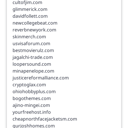
cultofjim.com
glimmerick.com
davidfollett.com
newcollegebeat.com
reverbnewyork.com
skinmerch.com
usvisaforum.com
bestmovierulz.com
jagalchi-trade.com
loopersound.com
minapenelope.com
justicereformalliance.com
cryptoglax.com
ohiohobbyplus.com
bogothemes.com
ajino-mingei.com
yourfreehost.info
cheapnorthfacejacketsm.com
gurjoshhomes.com