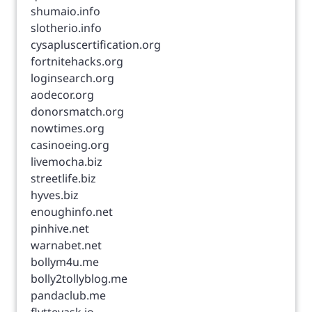
shumaio.info
slotherio.info
cysapluscertification.org
fortnitehacks.org
loginsearch.org
aodecor.org
donorsmatch.org
nowtimes.org
casinoeing.org
livemocha.biz
streetlife.biz
hyves.biz
enoughinfo.net
pinhive.net
warnabet.net
bollym4u.me
bolly2tollyblog.me
pandaclub.me
flyttevask.io