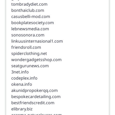
tombradydiet.com
bonthaiclub.com
casusbelli-mod.com
bookplatesociety.com
lebnewsmedia.com
sonosonora.com
linkuusinternasional1.com
friendsroll.com
spiderclothing.net
wondergadgetsshop.com
seatgurunews.com
3net.info
codeplex.info
okena.info
akunidpropokerqq.com
bespokecardetailing.com
bestfriendscredit.com
elibrary.biz
eczema-naturalcures.com