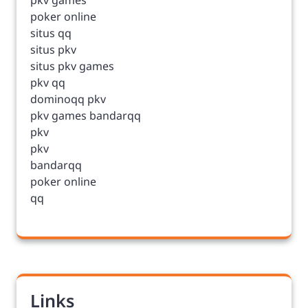
poker online
situs qq
situs pkv
situs pkv games
pkv qq
dominoqq pkv
pkv games bandarqq
pkv
pkv
bandarqq
poker online
qq
Links