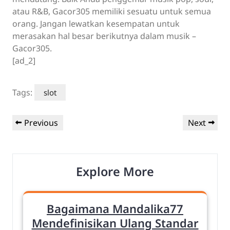
atau R&B, Gacor305 memiliki sesuatu untuk semua
orang. Jangan lewatkan kesempatan untuk
merasakan hal besar berikutnya dalam musik –
Gacor305.
[ad_2]
Tags:
slot
Post
Previous
Next
Previous
Next
navigation
Post
Post
Explore More
Bagaimana Mandalika77
Mendefinisikan Ulang Standar