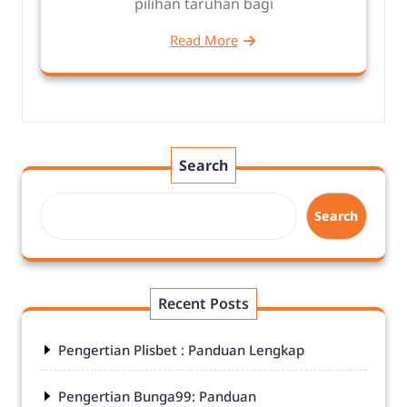
pilihan taruhan bagi
Read More
Search
Search
Recent Posts
Pengertian Plisbet : Panduan Lengkap
Pengertian Bunga99: Panduan