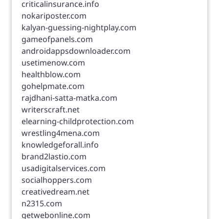
criticalinsurance.info
nokariposter.com
kalyan-guessing-nightplay.com
gameofpanels.com
androidappsdownloader.com
usetimenow.com
healthblow.com
gohelpmate.com
rajdhani-satta-matka.com
writerscraft.net
elearning-childprotection.com
wrestling4mena.com
knowledgeforall.info
brand2lastio.com
usadigitalservices.com
socialhoppers.com
creativedream.net
n2315.com
getwebonline.com