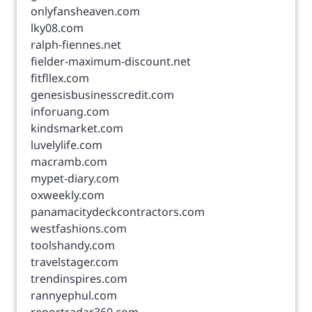
onlyfansheaven.com
lky08.com
ralph-fiennes.net
fielder-maximum-discount.net
fitfllex.com
genesisbusinesscredit.com
inforuang.com
kindsmarket.com
luvelylife.com
macramb.com
mypet-diary.com
oxweekly.com
panamacitydeckcontractors.com
westfashions.com
toolshandy.com
travelstager.com
trendinspires.com
rannyephul.com
reportradar360.com