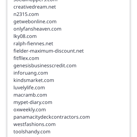
creativedream.net
n2315.com
getwebonline.com
onlyfansheaven.com
lky08.com
ralph-fiennes.net
fielder-maximum-discount.net
fitfllex.com
genesisbusinesscredit.com
inforuang.com
kindsmarket.com
luvelylife.com
macramb.com
mypet-diary.com
oxweekly.com
panamacitydeckcontractors.com
westfashions.com
toolshandy.com