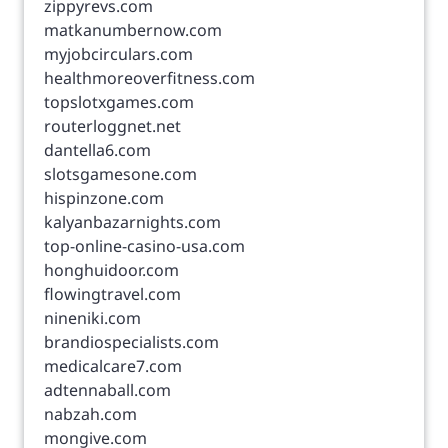
zippyrevs.com
matkanumbernow.com
myjobcirculars.com
healthmoreoverfitness.com
topslotxgames.com
routerloggnet.net
dantella6.com
slotsgamesone.com
hispinzone.com
kalyanbazarnights.com
top-online-casino-usa.com
honghuidoor.com
flowingtravel.com
nineniki.com
brandiospecialists.com
medicalcare7.com
adtennaball.com
nabzah.com
mongive.com