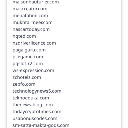
maisonhauturier.com
mascreator.com
menafahmi.com
mukhtarmeer.com
nascartoday.com
nqted.com
nzdriverlicence.com
pagalguru.com
pcegame.com
pgslot-r2.com
ws-expression.com
zchotels.com
zepfo.com
technologynews5.com
teknoeduka.com
thenews-blog.com
todaycryptotimes.com
usabonuscodes.com
sm-satta-makta-gods.com