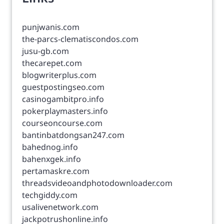
punjwanis.com
the-parcs-clematiscondos.com
jusu-gb.com
thecarepet.com
blogwriterplus.com
guestpostingseo.com
casinogambitpro.info
pokerplaymasters.info
courseoncourse.com
bantinbatdongsan247.com
bahednog.info
bahenxgek.info
pertamaskre.com
threadsvideoandphotodownloader.com
techgiddy.com
usalivenetwork.com
jackpotrushonline.info