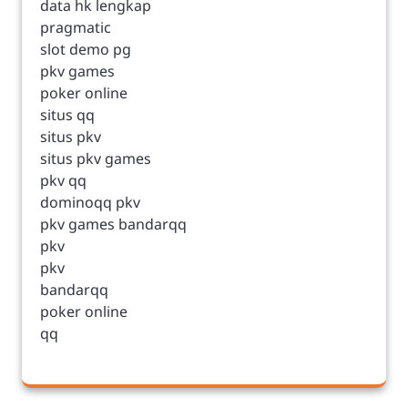
data hk lengkap
pragmatic
slot demo pg
pkv games
poker online
situs qq
situs pkv
situs pkv games
pkv qq
dominoqq pkv
pkv games bandarqq
pkv
pkv
bandarqq
poker online
qq