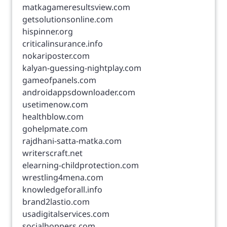
matkagameresultsview.com
getsolutionsonline.com
hispinner.org
criticalinsurance.info
nokariposter.com
kalyan-guessing-nightplay.com
gameofpanels.com
androidappsdownloader.com
usetimenow.com
healthblow.com
gohelpmate.com
rajdhani-satta-matka.com
writerscraft.net
elearning-childprotection.com
wrestling4mena.com
knowledgeforall.info
brand2lastio.com
usadigitalservices.com
socialhoppers.com