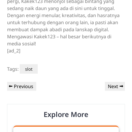
pergi, Kakek123 menonjol sebagai bintang yang
sedang naik daun yang ada di sini untuk tinggal.
Dengan energi menular, kreativitas, dan hasratnya
untuk terhubung dengan orang lain, ia pasti akan
membuat dampak abadi pada lanskap digital.
Mengawasi Kakek123 – hal besar berikutnya di
media sosial!
[ad_2]
Tags:
slot
Post
Previous
Next
Previous
Next
navigation
Post
Post
Explore More