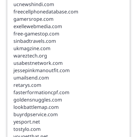
ucnewshindi.com
freecellphonedatabase.com
gamersrope.com
exellewebmedia.com
free-gamestop.com
sinbadtravels.com
ukmagzine.com
wareztech.org
usabestnetwork.com
jessepinkmanoutfit.com
umailsend.com
retarys.com
fasterformationcpf.com
goldensnuggles.com
lookbattlemap.com
buyrdpservice.com
yesport.net
tostylo.com
yougetthat.net