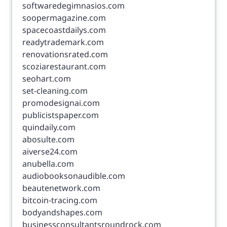
softwaredegimnasios.com
soopermagazine.com
spacecoastdailys.com
readytrademark.com
renovationsrated.com
scoziarestaurant.com
seohart.com
set-cleaning.com
promodesignai.com
publicistspaper.com
quindaily.com
abosulte.com
aiverse24.com
anubella.com
audiobooksonaudible.com
beautenetwork.com
bitcoin-tracing.com
bodyandshapes.com
businessconsultantsroundrock.com