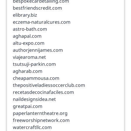
bespokecardetailing.com
bestfriendscredit.com
elibrary.biz
eczema-naturalcures.com
astro-bath.com
aghapal.com
altu-expo.com
authorjennijames.com
viajearoma.net
tsutsuji-parkin.com
agharab.com
cheapammousa.com
thepositiveladiessoccerclub.com
recetasdecocinafaciles.com
naildesignsidea.net
greatpai.com
paperlanterntheatre.org
freeworshipnetwork.com
watercraftllc.com