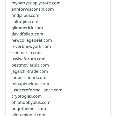
mypartysupplystore.com
annforwisconsin.com
findjaipur.com
cultofjim.com
glimmerick.com
davidfollett.com
newcollegebeat.com
reverbnewyork.com
skinmerch.com
usvisaforum.com
bestmovierulz.com
jagalchi-trade.com
loopersound.com
minapenelope.com
justicereformalliance.com
cryptoglax.com
ohiohobbyplus.com
bogothemes.com
ajino-mingei.com