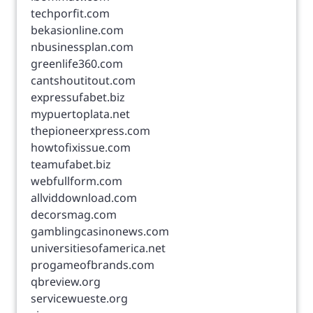
techporfit.com
bekasionline.com
nbusinessplan.com
greenlife360.com
cantshoutitout.com
expressufabet.biz
mypuertoplata.net
thepioneerxpress.com
howtofixissue.com
teamufabet.biz
webfullform.com
allviddownload.com
decorsmag.com
gamblingcasinonews.com
universitiesofamerica.net
progameofbrands.com
qbreview.org
servicewueste.org