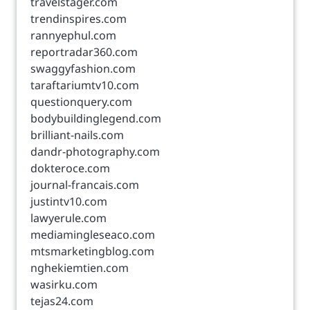
travelstager.com
trendinspires.com
rannyephul.com
reportradar360.com
swaggyfashion.com
taraftariumtv10.com
questionquery.com
bodybuildinglegend.com
brilliant-nails.com
dandr-photography.com
dokteroce.com
journal-francais.com
justintv10.com
lawyerule.com
mediamingleseaco.com
mtsmarketingblog.com
nghekiemtien.com
wasirku.com
tejas24.com