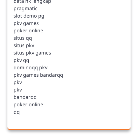
data hk lengkap
pragmatic
slot demo pg
pkv games
poker online
situs qq
situs pkv
situs pkv games
pkv qq
dominoqq pkv
pkv games bandarqq
pkv
pkv
bandarqq
poker online
qq