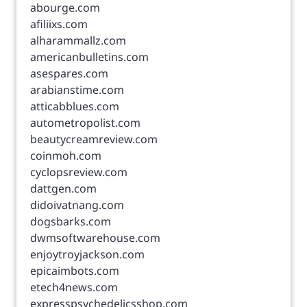
abourge.com
afiliixs.com
alharammallz.com
americanbulletins.com
asespares.com
arabianstime.com
atticabblues.com
autometropolist.com
beautycreamreview.com
coinmoh.com
cyclopsreview.com
dattgen.com
didoivatnang.com
dogsbarks.com
dwmsoftwarehouse.com
enjoytroyjackson.com
epicaimbots.com
etech4news.com
expresspsychedelicsshop.com