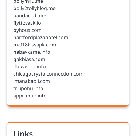
bollym4u.me
bolly2tollyblog.me
pandaclub.me
flyttevask.io
byhous.com
hartfordplazahotel.com
m-918kissapk.com
nabavkame.info
gakbiasa.com
iflowerhu.info
chicagocrystalconnection.com
imanabadii.com
trilipohu.info
appruptio.info
Links