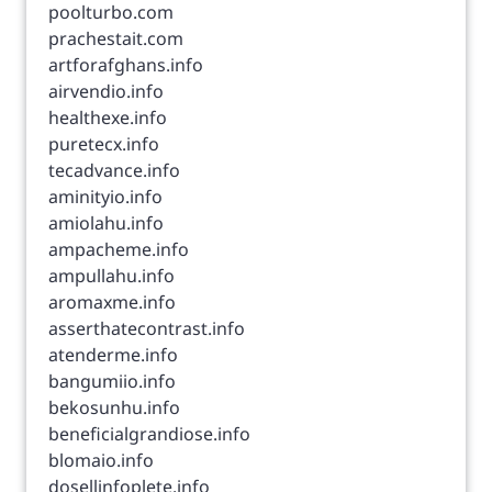
poolturbo.com
prachestait.com
artforafghans.info
airvendio.info
healthexe.info
puretecx.info
tecadvance.info
aminityio.info
amiolahu.info
ampacheme.info
ampullahu.info
aromaxme.info
asserthatecontrast.info
atenderme.info
bangumiio.info
bekosunhu.info
beneficialgrandiose.info
blomaio.info
dosellinfoplete.info