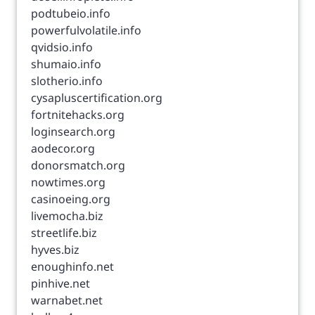
podtubeio.info
powerfulvolatile.info
qvidsio.info
shumaio.info
slotherio.info
cysapluscertification.org
fortnitehacks.org
loginsearch.org
aodecor.org
donorsmatch.org
nowtimes.org
casinoeing.org
livemocha.biz
streetlife.biz
hyves.biz
enoughinfo.net
pinhive.net
warnabet.net