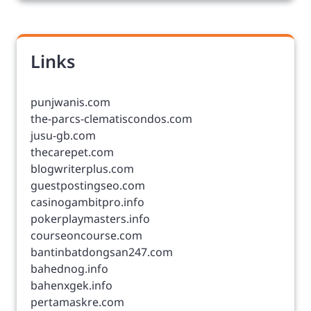
Links
punjwanis.com
the-parcs-clematiscondos.com
jusu-gb.com
thecarepet.com
blogwriterplus.com
guestpostingseo.com
casinogambitpro.info
pokerplaymasters.info
courseoncourse.com
bantinbatdongsan247.com
bahednog.info
bahenxgek.info
pertamaskre.com