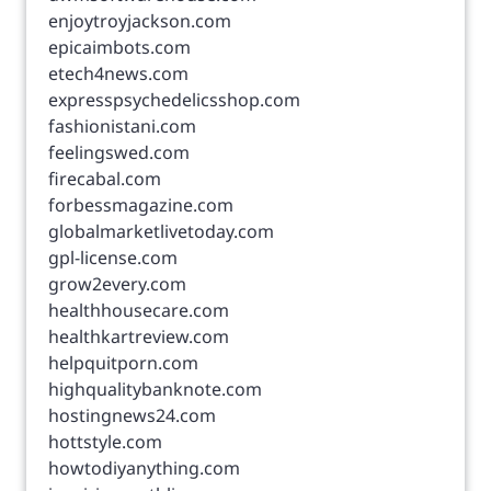
enjoytroyjackson.com
epicaimbots.com
etech4news.com
expresspsychedelicsshop.com
fashionistani.com
feelingswed.com
firecabal.com
forbessmagazine.com
globalmarketlivetoday.com
gpl-license.com
grow2every.com
healthhousecare.com
healthkartreview.com
helpquitporn.com
highqualitybanknote.com
hostingnews24.com
hottstyle.com
howtodiyanything.com