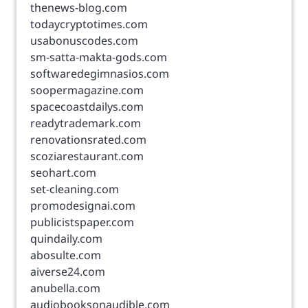
thenews-blog.com
todaycryptotimes.com
usabonuscodes.com
sm-satta-makta-gods.com
softwaredegimnasios.com
soopermagazine.com
spacecoastdailys.com
readytrademark.com
renovationsrated.com
scoziarestaurant.com
seohart.com
set-cleaning.com
promodesignai.com
publicistspaper.com
quindaily.com
abosulte.com
aiverse24.com
anubella.com
audiobooksonaudible.com