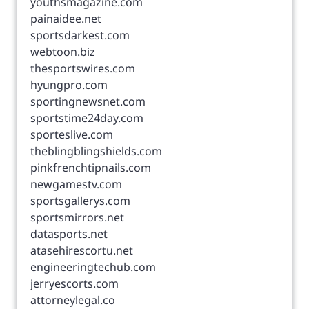
youthsmagazine.com
painaidee.net
sportsdarkest.com
webtoon.biz
thesportswires.com
hyungpro.com
sportingnewsnet.com
sportstime24day.com
sporteslive.com
theblingblingshields.com
pinkfrenchtipnails.com
newgamestv.com
sportsgallerys.com
sportsmirrors.net
datasports.net
atasehirescortu.net
engineeringtechub.com
jerryescorts.com
attorneylegal.co