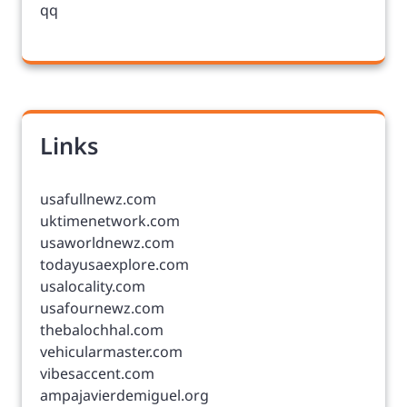
qq
Links
usafullnewz.com
uktimenetwork.com
usaworldnewz.com
todayusaexplore.com
usalocality.com
usafournewz.com
thebalochhal.com
vehicularmaster.com
vibesaccent.com
ampajavierdemiguel.org