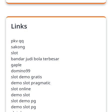
Links
pkv qq
sakong
slot
bandar judi bola terbesar
gaple
domino99
slot demo gratis
demo slot pragmatic
slot online
demo slot
slot demo pg
demo slot pg