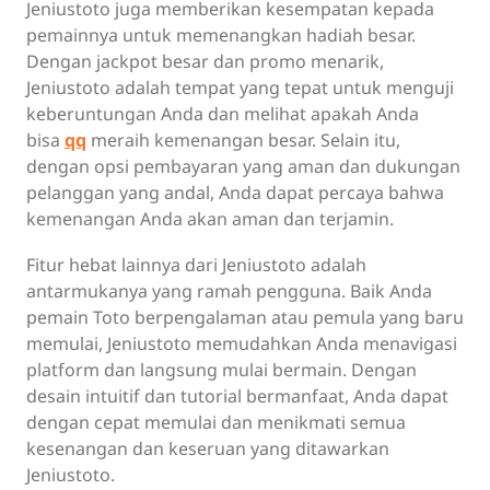
Jeniustoto juga memberikan kesempatan kepada
pemainnya untuk memenangkan hadiah besar.
Dengan jackpot besar dan promo menarik,
Jeniustoto adalah tempat yang tepat untuk menguji
keberuntungan Anda dan melihat apakah Anda
bisa
qq
meraih kemenangan besar. Selain itu,
dengan opsi pembayaran yang aman dan dukungan
pelanggan yang andal, Anda dapat percaya bahwa
kemenangan Anda akan aman dan terjamin.
Fitur hebat lainnya dari Jeniustoto adalah
antarmukanya yang ramah pengguna. Baik Anda
pemain Toto berpengalaman atau pemula yang baru
memulai, Jeniustoto memudahkan Anda menavigasi
platform dan langsung mulai bermain. Dengan
desain intuitif dan tutorial bermanfaat, Anda dapat
dengan cepat memulai dan menikmati semua
kesenangan dan keseruan yang ditawarkan
Jeniustoto.