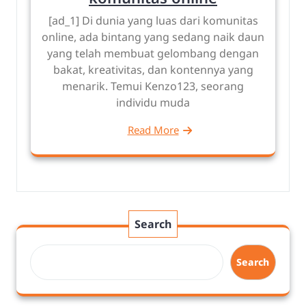
[ad_1] Di dunia yang luas dari komunitas
online, ada bintang yang sedang naik daun
yang telah membuat gelombang dengan
bakat, kreativitas, dan kontennya yang
menarik. Temui Kenzo123, seorang
individu muda
Read More
Search
Search