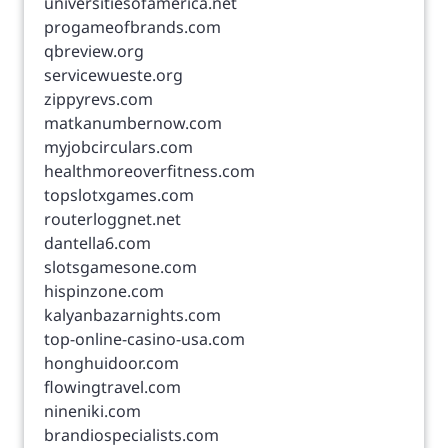
universitiesofamerica.net
progameofbrands.com
qbreview.org
servicewueste.org
zippyrevs.com
matkanumbernow.com
myjobcirculars.com
healthmoreoverfitness.com
topslotxgames.com
routerloggnet.net
dantella6.com
slotsgamesone.com
hispinzone.com
kalyanbazarnights.com
top-online-casino-usa.com
honghuidoor.com
flowingtravel.com
nineniki.com
brandiospecialists.com