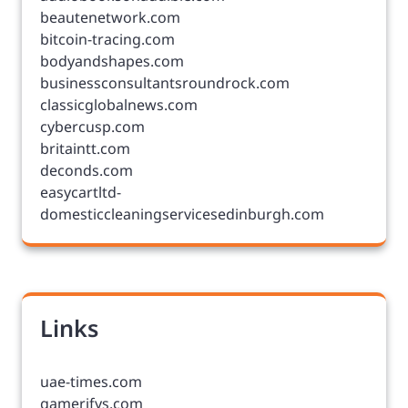
beautenetwork.com
bitcoin-tracing.com
bodyandshapes.com
businessconsultantsroundrock.com
classicglobalnews.com
cybercusp.com
britaintt.com
deconds.com
easycartltd-
domesticcleaningservicesedinburgh.com
Links
uae-times.com
gamerifys.com