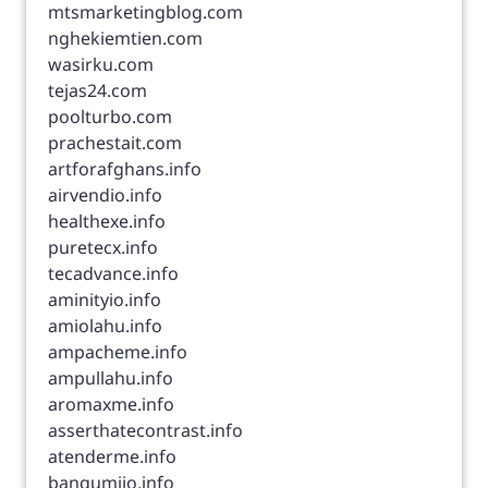
mtsmarketingblog.com
nghekiemtien.com
wasirku.com
tejas24.com
poolturbo.com
prachestait.com
artforafghans.info
airvendio.info
healthexe.info
puretecx.info
tecadvance.info
aminityio.info
amiolahu.info
ampacheme.info
ampullahu.info
aromaxme.info
asserthatecontrast.info
atenderme.info
bangumiio.info