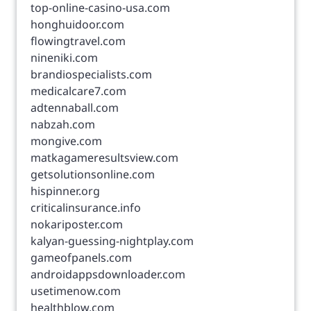
top-online-casino-usa.com
honghuidoor.com
flowingtravel.com
nineniki.com
brandiospecialists.com
medicalcare7.com
adtennaball.com
nabzah.com
mongive.com
matkagameresultsview.com
getsolutionsonline.com
hispinner.org
criticalinsurance.info
nokariposter.com
kalyan-guessing-nightplay.com
gameofpanels.com
androidappsdownloader.com
usetimenow.com
healthblow.com