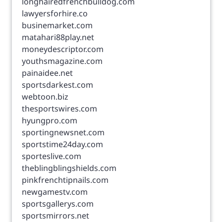
longhairedfrenchbulldog.com
lawyersforhire.co
businemarket.com
matahari88play.net
moneydescriptor.com
youthsmagazine.com
painaidee.net
sportsdarkest.com
webtoon.biz
thesportswires.com
hyungpro.com
sportingnewsnet.com
sportstime24day.com
sporteslive.com
theblingblingshields.com
pinkfrenchtipnails.com
newgamestv.com
sportsgallerys.com
sportsmirrors.net