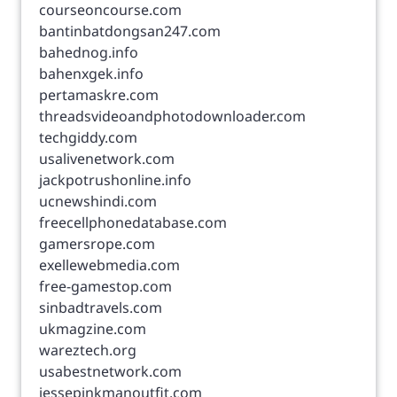
courseoncourse.com
bantinbatdongsan247.com
bahednog.info
bahenxgek.info
pertamaskre.com
threadsvideoandphotodownloader.com
techgiddy.com
usalivenetwork.com
jackpotrushonline.info
ucnewshindi.com
freecellphonedatabase.com
gamersrope.com
exellewebmedia.com
free-gamestop.com
sinbadtravels.com
ukmagzine.com
wareztech.org
usabestnetwork.com
jessepinkmanoutfit.com