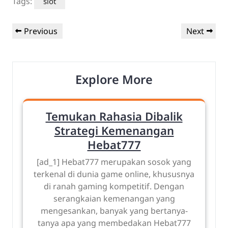
Tags:
slot
Post
Previous
Next
Previous
Next
navigation
Post
Post
Explore More
Temukan Rahasia Dibalik
Strategi Kemenangan
Hebat777
[ad_1] Hebat777 merupakan sosok yang
terkenal di dunia game online, khususnya
di ranah gaming kompetitif. Dengan
serangkaian kemenangan yang
mengesankan, banyak yang bertanya-
tanya apa yang membedakan Hebat777