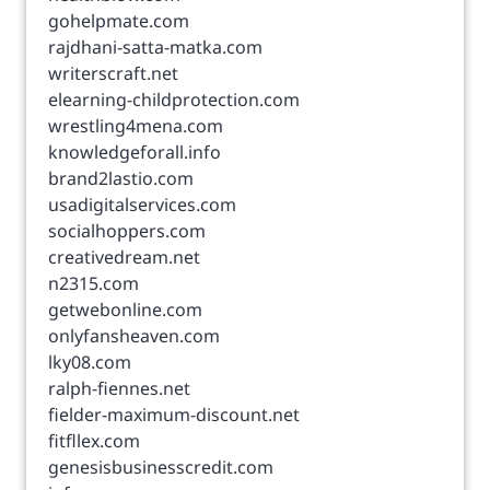
gohelpmate.com
rajdhani-satta-matka.com
writerscraft.net
elearning-childprotection.com
wrestling4mena.com
knowledgeforall.info
brand2lastio.com
usadigitalservices.com
socialhoppers.com
creativedream.net
n2315.com
getwebonline.com
onlyfansheaven.com
lky08.com
ralph-fiennes.net
fielder-maximum-discount.net
fitfllex.com
genesisbusinesscredit.com