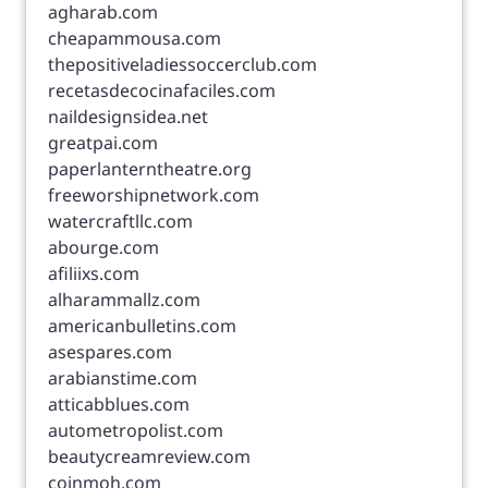
agharab.com
cheapammousa.com
thepositiveladiessoccerclub.com
recetasdecocinafaciles.com
naildesignsidea.net
greatpai.com
paperlanterntheatre.org
freeworshipnetwork.com
watercraftllc.com
abourge.com
afiliixs.com
alharammallz.com
americanbulletins.com
asespares.com
arabianstime.com
atticabblues.com
autometropolist.com
beautycreamreview.com
coinmoh.com