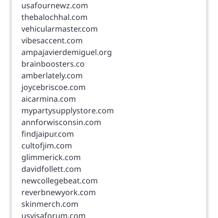
usafournewz.com
thebalochhal.com
vehicularmaster.com
vibesaccent.com
ampajavierdemiguel.org
brainboosters.co
amberlately.com
joycebriscoe.com
aicarmina.com
mypartysupplystore.com
annforwisconsin.com
findjaipur.com
cultofjim.com
glimmerick.com
davidfollett.com
newcollegebeat.com
reverbnewyork.com
skinmerch.com
usvisaforum.com