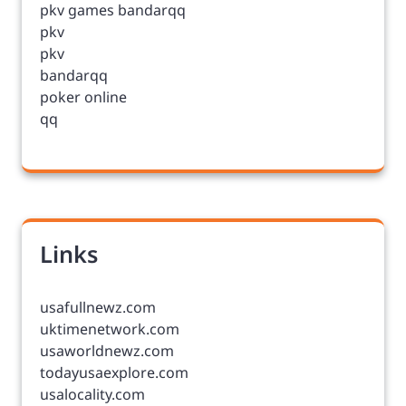
pkv games bandarqq
pkv
pkv
bandarqq
poker online
qq
Links
usafullnewz.com
uktimenetwork.com
usaworldnewz.com
todayusaexplore.com
usalocality.com