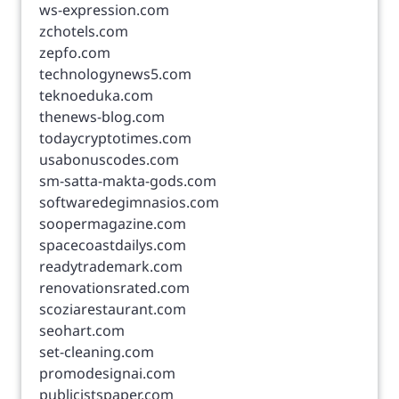
ws-expression.com
zchotels.com
zepfo.com
technologynews5.com
teknoeduka.com
thenews-blog.com
todaycryptotimes.com
usabonuscodes.com
sm-satta-makta-gods.com
softwaredegimnasios.com
soopermagazine.com
spacecoastdailys.com
readytrademark.com
renovationsrated.com
scoziarestaurant.com
seohart.com
set-cleaning.com
promodesignai.com
publicistspaper.com