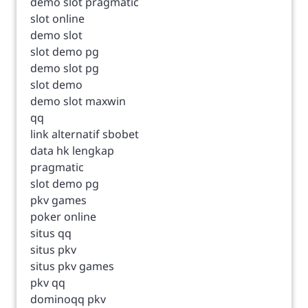
demo slot pragmatic
slot online
demo slot
slot demo pg
demo slot pg
slot demo
demo slot maxwin
qq
link alternatif sbobet
data hk lengkap
pragmatic
slot demo pg
pkv games
poker online
situs qq
situs pkv
situs pkv games
pkv qq
dominoqq pkv