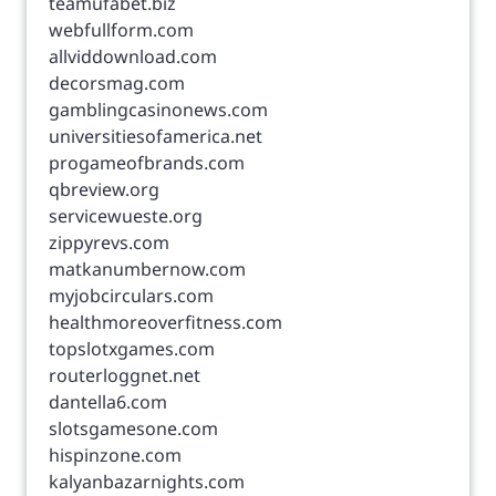
teamufabet.biz
webfullform.com
allviddownload.com
decorsmag.com
gamblingcasinonews.com
universitiesofamerica.net
progameofbrands.com
qbreview.org
servicewueste.org
zippyrevs.com
matkanumbernow.com
myjobcirculars.com
healthmoreoverfitness.com
topslotxgames.com
routerloggnet.net
dantella6.com
slotsgamesone.com
hispinzone.com
kalyanbazarnights.com