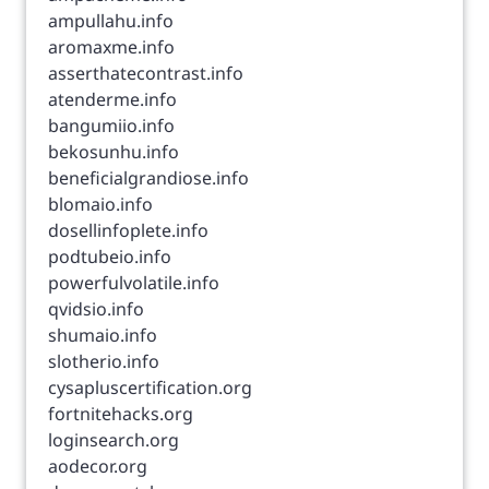
ampullahu.info
aromaxme.info
asserthatecontrast.info
atenderme.info
bangumiio.info
bekosunhu.info
beneficialgrandiose.info
blomaio.info
dosellinfoplete.info
podtubeio.info
powerfulvolatile.info
qvidsio.info
shumaio.info
slotherio.info
cysapluscertification.org
fortnitehacks.org
loginsearch.org
aodecor.org