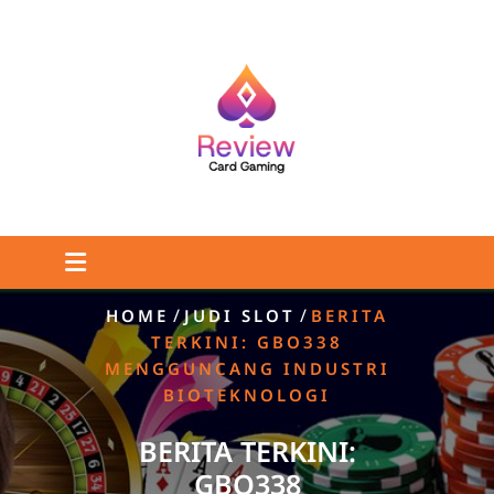
Skip
to
content
/
/
HOME
JUDI SLOT
BERITA
TERKINI: GBO338
MENGGUNCANG INDUSTRI
BIOTEKNOLOGI
BERITA TERKINI:
GBO338