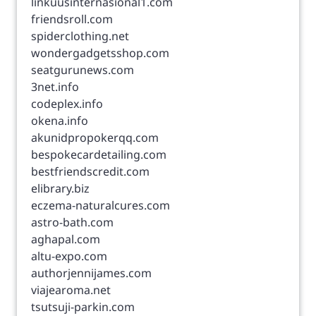
linkuusinternasional1.com
friendsroll.com
spiderclothing.net
wondergadgetsshop.com
seatgurunews.com
3net.info
codeplex.info
okena.info
akunidpropokerqq.com
bespokecardetailing.com
bestfriendscredit.com
elibrary.biz
eczema-naturalcures.com
astro-bath.com
aghapal.com
altu-expo.com
authorjennijames.com
viajearoma.net
tsutsuji-parkin.com