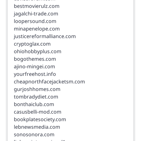
bestmovierulz.com
jagalchi-trade.com
loopersound.com
minapenelope.com
justicereformalliance.com
cryptoglax.com
ohiohobbyplus.com
bogothemes.com
ajino-mingei.com
yourfreehost.info
cheapnorthfacejacketsm.com
gurjoshhomes.com
tombradydiet.com
bonthaiclub.com
casusbelli-mod.com
bookplatesociety.com
lebnewsmedia.com
sonosonora.com