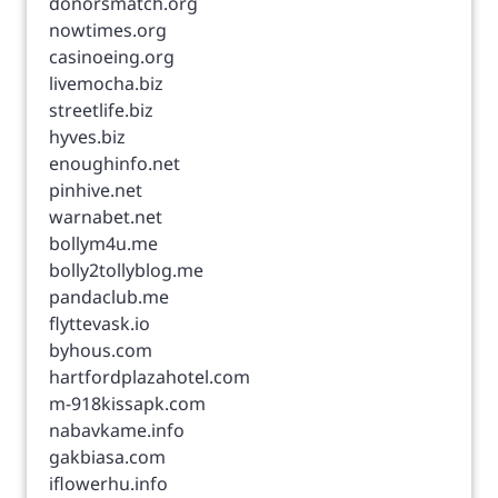
donorsmatch.org
nowtimes.org
casinoeing.org
livemocha.biz
streetlife.biz
hyves.biz
enoughinfo.net
pinhive.net
warnabet.net
bollym4u.me
bolly2tollyblog.me
pandaclub.me
flyttevask.io
byhous.com
hartfordplazahotel.com
m-918kissapk.com
nabavkame.info
gakbiasa.com
iflowerhu.info