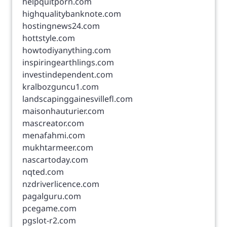
helpquitporn.com
highqualitybanknote.com
hostingnews24.com
hottstyle.com
howtodiyanything.com
inspiringearthlings.com
investindependent.com
kralbozguncu1.com
landscapinggainesvillefl.com
maisonhauturier.com
mascreator.com
menafahmi.com
mukhtarmeer.com
nascartoday.com
nqted.com
nzdriverlicence.com
pagalguru.com
pcegame.com
pgslot-r2.com