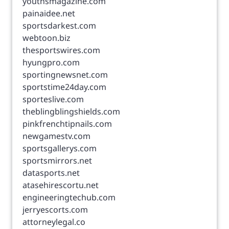
youthsmagazine.com
painaidee.net
sportsdarkest.com
webtoon.biz
thesportswires.com
hyungpro.com
sportingnewsnet.com
sportstime24day.com
sporteslive.com
theblingblingshields.com
pinkfrenchtipnails.com
newgamestv.com
sportsgallerys.com
sportsmirrors.net
datasports.net
atasehirescortu.net
engineeringtechub.com
jerryescorts.com
attorneylegal.co