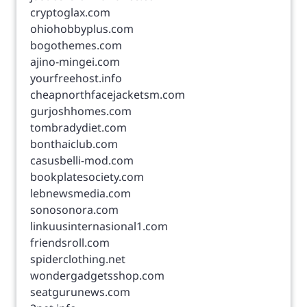
cryptoglax.com
ohiohobbyplus.com
bogothemes.com
ajino-mingei.com
yourfreehost.info
cheapnorthfacejacketsm.com
gurjoshhomes.com
tombradydiet.com
bonthaiclub.com
casusbelli-mod.com
bookplatesociety.com
lebnewsmedia.com
sonosonora.com
linkuusinternasional1.com
friendsroll.com
spiderclothing.net
wondergadgetsshop.com
seatgurunews.com