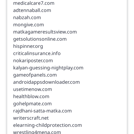
medicalcare7.com
adtennaball.com
nabzah.com
mongive.com
matkagameresultsview.com
getsolutionsonline.com
hispinner.org
criticalinsurance.info
nokariposter.com
kalyan-guessing-nightplay.com
gameofpanels.com
androidappsdownloader.com
usetimenow.com
healthblow.com
gohelpmate.com
rajdhani-satta-matka.com
writerscraft.net
elearning-childprotection.com
wrestling4mena.com