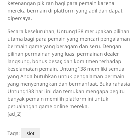
ketenangan pikiran bagi para pemain karena
mereka bermain di platform yang adil dan dapat
dipercaya.
Secara keseluruhan, Untung138 merupakan pilihan
utama bagi para pemain yang mencari pengalaman
bermain game yang beragam dan seru. Dengan
pilihan permainan yang luas, permainan dealer
langsung, bonus besar, dan komitmen terhadap
keselamatan pemain, Untung138 memiliki semua
yang Anda butuhkan untuk pengalaman bermain
yang menyenangkan dan bermanfaat. Buka rahasia
Untung138 hari ini dan temukan mengapa begitu
banyak pemain memilih platform ini untuk
petualangan game online mereka.
[ad_2]
Tags:
slot