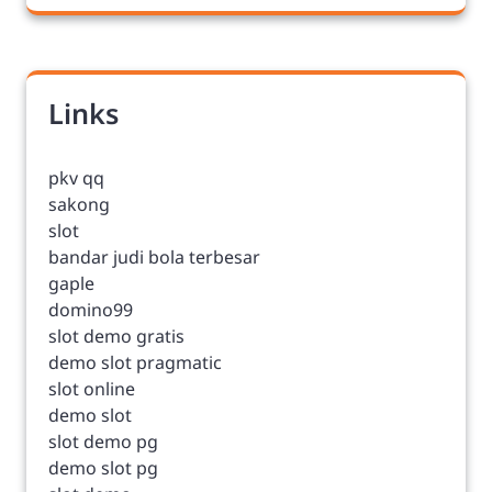
Links
pkv qq
sakong
slot
bandar judi bola terbesar
gaple
domino99
slot demo gratis
demo slot pragmatic
slot online
demo slot
slot demo pg
demo slot pg