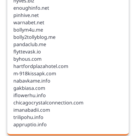
hyves.biz
enoughinfo.net
pinhive.net
warnabet.net
bollym4u.me
bolly2tollyblog.me
pandaclub.me
flyttevask.io
byhous.com
hartfordplazahotel.com
m-918kissapk.com
nabavkame.info
gakbiasa.com
iflowerhu.info
chicagocrystalconnection.com
imanabadii.com
trilipohu.info
appruptio.info