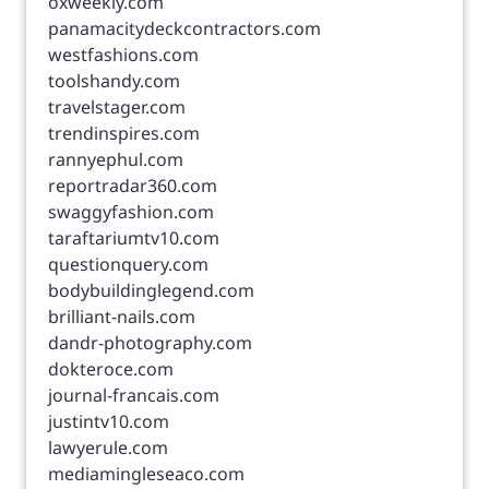
oxweekly.com
panamacitydeckcontractors.com
westfashions.com
toolshandy.com
travelstager.com
trendinspires.com
rannyephul.com
reportradar360.com
swaggyfashion.com
taraftariumtv10.com
questionquery.com
bodybuildinglegend.com
brilliant-nails.com
dandr-photography.com
dokteroce.com
journal-francais.com
justintv10.com
lawyerule.com
mediamingleseaco.com