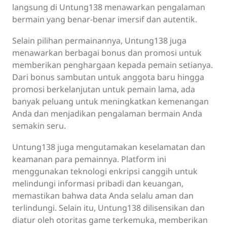
langsung di Untung138 menawarkan pengalaman
bermain yang benar-benar imersif dan autentik.
Selain pilihan permainannya, Untung138 juga
menawarkan berbagai bonus dan promosi untuk
memberikan penghargaan kepada pemain setianya.
Dari bonus sambutan untuk anggota baru hingga
promosi berkelanjutan untuk pemain lama, ada
banyak peluang untuk meningkatkan kemenangan
Anda dan menjadikan pengalaman bermain Anda
semakin seru.
Untung138 juga mengutamakan keselamatan dan
keamanan para pemainnya. Platform ini
menggunakan teknologi enkripsi canggih untuk
melindungi informasi pribadi dan keuangan,
memastikan bahwa data Anda selalu aman dan
terlindungi. Selain itu, Untung138 dilisensikan dan
diatur oleh otoritas game terkemuka, memberikan