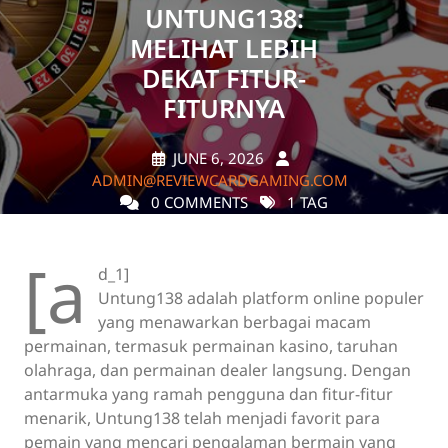
UNTUNG138:
MELIHAT LEBIH
DEKAT FITUR-
FITURNYA
JUNE 6, 2026
ADMIN@REVIEWCARDGAMING.COM
0 COMMENTS
1 TAG
[a
d_1]
Untung138 adalah platform online populer
yang menawarkan berbagai macam
permainan, termasuk permainan kasino, taruhan
olahraga, dan permainan dealer langsung. Dengan
antarmuka yang ramah pengguna dan fitur-fitur
menarik, Untung138 telah menjadi favorit para
pemain yang mencari pengalaman bermain yang