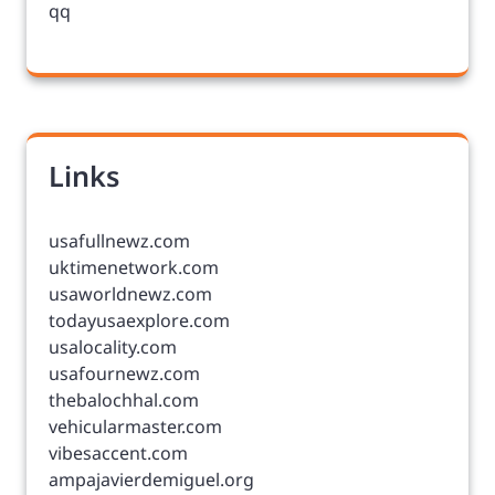
qq
Links
usafullnewz.com
uktimenetwork.com
usaworldnewz.com
todayusaexplore.com
usalocality.com
usafournewz.com
thebalochhal.com
vehicularmaster.com
vibesaccent.com
ampajavierdemiguel.org