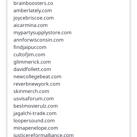
brainboosters.co
amberlately.com
joycebriscoe.com
aicarmina.com
mypartysupplystore.com
annforwisconsin.com
findjaipur.com
cultofjim.com
glimmerick.com
davidfollett.com
newcollegebeat.com
reverbnewyork.com
skinmerch.com
usvisaforum.com
bestmovierulz.com
jagalchi-trade.com
loopersound.com
minapenelope.com
justicereformalliance.com