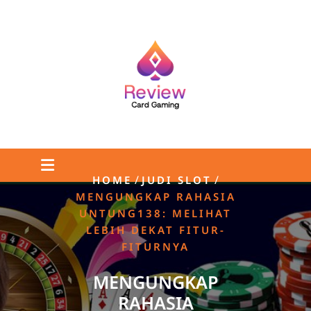
Skip
to
content
/
/
HOME
JUDI SLOT
MENGUNGKAP RAHASIA
UNTUNG138: MELIHAT
LEBIH DEKAT FITUR-
FITURNYA
MENGUNGKAP
RAHASIA