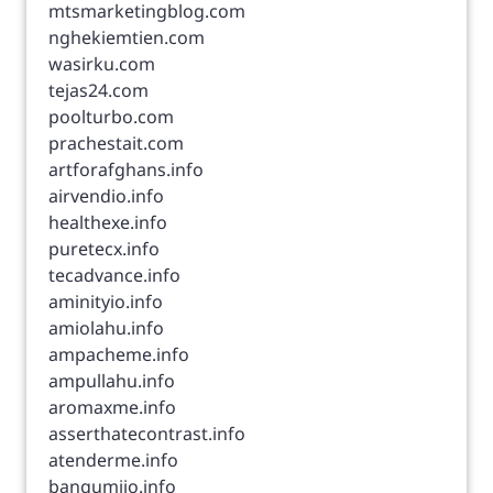
mtsmarketingblog.com
nghekiemtien.com
wasirku.com
tejas24.com
poolturbo.com
prachestait.com
artforafghans.info
airvendio.info
healthexe.info
puretecx.info
tecadvance.info
aminityio.info
amiolahu.info
ampacheme.info
ampullahu.info
aromaxme.info
asserthatecontrast.info
atenderme.info
bangumiio.info