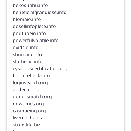
bekosunhu.info
beneficialgrandiose.info
blomaio.info
dosellinfoplete.info
podtubeio.info
powerfulvolatile.info
qvidsio.info
shumaio.info
slotherio.info
cysapluscertification.org
fortnitehacks.org
loginsearch.org
aodecor.org
donorsmatch.org
nowtimes.org
casinoeing.org
livemocha.biz
streetlife.biz